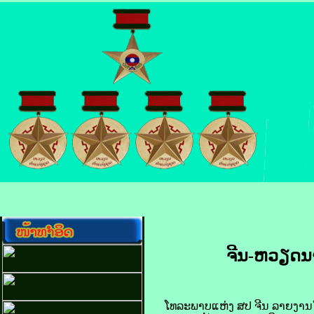
ຈີນ-ຫວຽດນາມ 
ໂທລະພາບ​ແຫ່ງ ​ສປ ຈີນ ລາຍ​ງານ​ໃຫ້​ຮູ