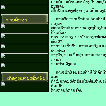
​ການ​ກໍ່​ການ​ຮ້າຍ​ລະຫວ່າງ​ ຈີນ-ຫວຽດນາ
ສະໜາມ
​ເຝິກ​ຊ້ອມ​ແຫ່ງ​ໜຶ່ງ​ຂອງ​ເຂດ​ປົກຄອງ​ຊ
ການ​ຫັດ​ແອບ​ເຝິກ​ຊ້ອມ​ຮ່ວມຄັ້ງ​ນີ
ກອງ​ຕຳ
ຫຼວດ​ເຄື່ອນ​ທີ່​ໄວ​ຂອງ​ ກະຊວງ​ປ້ອງ​ກັ
ຮ້າຍ​ດ້ວຍ
ຄວາມ​ຮຸນ​ແຮງ. ພາຍ​ໃນ​ສອງ​ອາທິດ​ຜ່
ໝົດ 27
ລາຍການເປັນຕົ້ນ: ການ​ແລກປ່ຽນ ແລະ 
ປາບ​ປາມ
​ທາງນ້ຳ, ການ​ເຝິກ​ຊ້ອມ​ການ​ປະສານ​ງາ
ການ​ກໍ່​
ການ​ຮ້າຍ​ສັງ​ລວມ.
ການ​ເຝິກ​ຊ້ອມ​ຮ່ວມ​ຄັ້ງ​ນີ້ ໄດ້​ຈັດ​
ແລະ
ດຳເນີນ​ການ​ເຝິກ​ຊ້ອມ​ໄປ​ພ້ອມ​ກັນ, ເພື
ຮ່ວມ​ກັນ
​ຕ້ານ​ການ​ກໍ່​ການ​ຮ້າຍ.