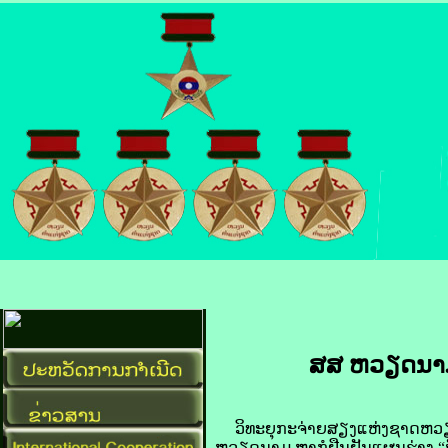
ສສ ຫວຽດນາມ ຈະ​
ວິທະຍຸ​ກະ​ຈ່າຍ​ສຽງ​ແຫ່ງ​ຊາດ​ຫວຽ
ຫວຽດນາມ ຫາ​ກໍ​ຢືນຢັນ​ແຜນ​ຮ່າງ “ພັ