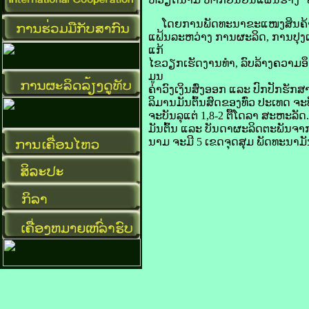
ໂດຍ​ການ​ພັດທະນາ​ຂະແໜງ​ສິນຄ້າ​ມັນຕ
ແຟ້ນ​ລະຫວ່າງ ການ​ຜະລິດ, ການ​ປຸງ​ແຕ
ແກ້​
ໄຂ​ວຽກ​ເຮັດ​ງານ​ທຳ, ລົບ​ລ້າງ​ຄວາມ​ອຶ
ມູນ
​ຄ່າ​ວົງ​ເງິນ​ສົ່ງ​ອອກ ແລະ ປົກ​ປັກ
ລິມານ​ມັນຕົ້ນ​ສົດຂອງ​ທົ່ວ​ ປະເທດ ຈະ​
ຈະ​ບັນລຸ​ແຕ່ 1,8-2 ຕື້​ໂດ​ລາ ສະຫະລັ
ມັນຕົ້ນ ແລະ ບັນດາ​ຜະລິດ​ຕະ​ພັນ​ຈາກ
ນາມ​ ຈະ​ມີ 5 ເຂດ​ຈຸດ​ສຸມ ພັດທະນາມັນ