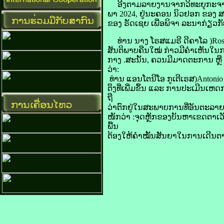
ອີງ​ຕາມ​ລາຍ​ງານ​ຈາກ​ວິທະຍຸ​ກະຈາຍສຽ
ພາ 2024, ຢູ່​ນະຄອນ ນິວ​ຢອກ ຂອງ ສ
ຂອງ ​ຣັດ​ເຊຍ ເພື່ອ​ພິຈາ ລະນາ​ກ່ຽວ​ກັບ​
ທ່ານ ​ນາງ ໂຣ​​ສ​ແມ​ຣີ ດີ​ຄາ​ໂລ
(
Ros
​ສັນຕິພາບ​ຄືນໃໝ່ ກ່າວ​ມີ​ຄຳ​ເຫັນ​ໃນ​
​ກາງ
.
ສະນັ້ນ
, ຄວນ​ມີ​ມາດ​ຕະການ ຫຼື ກ
ວ່າ
:
ທ່ານ ແອນ​ໂຕ​ນີ​ໂອ ກູ​ເຕີ​ເຣ​​ສ
(
Antonio 
​ຕຶງ​ທີ່​ເພີ່ມ​ຂຶ້ນ ແລະ ການ​ປະ​ເມີນ
ຖື​
ວ່າ​ຕົກ​ຢູ່​ໃນ​ສະພາບ​ການ​ທີ່​ອັນຕະລາ
​ໜັກ​ວ່າ
:
ຈຸດ​ຫຼັກ​ຂອງ​ບັນຫາ​ເຂດ​ຕາເວັນ
ພື້ນ
ຕ້ອງ​ໃຫ້​ຄຳ​ໝັ້ນ​ສັນຍາໃນ​ການ​ເດີນ​ຕ