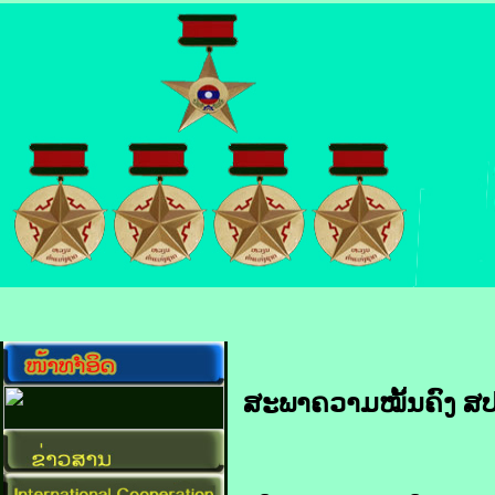
ສະພາ​ຄວາມ​ໝັ້ນຄົງ ​ສປຊ ປະ