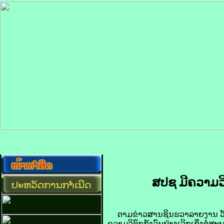
ສປຊ ມີ​ຄວາມ​ວິຕົ
ຕາມ​ຂ່າວສານ​ຊິນ​ຮວາ​ລາຍ​ງານ ​ວັນ​ທ
ຄວາມ​ວິຕົກ​ກັງວົນ​ຢ່າງ​ເລິກເຊິ່ງ​ຕໍ່​ສະ