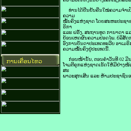
ທ່ານ​ໄດ້​ຢືນຢັນ​ຄືນໃໝ່​ຄວາມ​ຈຳເປັນ
ຄວາມ
​ໝັ້ນຄົງ​ແຫ່ງ​ຊາດ ໂດຍ​ສະຫະ​ປະຊາ​ຊາ
ຣິ​ກາ
ແລະ ຝຣັ່ງ, ສະຖານທູດ ກາ​ນາ​ດາ ແລະ 
ຍ້ອນ​ເຫດຜົນ​ຄວາມ​ປອດ​ໄພ. ບໍລິສັດ​ກາ
ອົງການ​ບັນດາ​ປະເທດ​ທະວີບ ອາ​ເມ​ຣິ​
ຄວາມ​ໝັ້ນຄົງ​ຢູ່​ປະເທດ​ນີ້.
ກ່ອນ​ໜ້າ​ນັ້ນ, ຕອນ​ຄ່ຳ​ວັນ​ທີ 02 ມີນາ
​ໂຈມ​ຕີ​ຄຸກ​ແຫ່ງ​ຊາດ​ເຮັດ​ໃຫ້​ມີ​ຢ່າງ
ສະ
ພາວະ​ສຸກ​ເສີນ ແລະ ຫ້າມ​ປະຊາຊົນ​ອອ