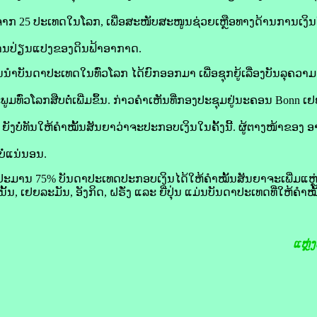
ຈາກ 25 ປະເທດ​ໃນ​ໂລກ, ເພື່ອ​ສະໜັບສະໜູນ​ຊ່ວຍເຫຼືອ​ທາງ​ດ້ານ​ການ​ເງິນ​
​ການ​ປ່ຽນແປງ​ຂອງ​ດິນ​ຟ້າ​ອາກາດ.
​ນຳ​ບັນດາ​ປະເທດ​ໃນ​ທົ່ວ​ໂລກ ​ໄດ້​ຍົກ​ອອກ​ມາ ເພື່ອ​ຊຸກຍູ້​ເລື່ອງ​ບັນລຸ​ຄວາມ​ຄ
​ທົ່ວ​ໂລກ​ສືບຕໍ່​ເພີ່ມ​ຂຶ້ນ. ກ່າວ​ຄຳ​ເຫັນ​ທີ່​ກອງ​ປະຊຸມ​ຢູ່​ນະຄອນ Bonn ເຢ
າ ຍັງ​ບໍ່​ທັນ​ໃຫ້​ຄຳ​ໝັ້ນ​ສັນຍາ​ວ່າ​ຈະ​ປະກອບ​ເງິນ​ໃນ​ຄັ້ງ​ນີ້. ຜູ້ຕາງໜ້າ​ຂອງ​ ອາ
ໍ່​ແນ່ນອນ.
 ປະມານ 75% ບັນດາ​ປະເທດ​ປະກອບ​ເງິນໄດ້​ໃຫ້​ຄຳ​ໝັ້ນ​ສັນຍາ​ຈະ​ເພີ່ມ​ແຫຼ່
​ນັ້ນ, ເຢຍ​ລະ​ມັນ, ອັງກິດ, ຝຣັ່ງ ແລະ ຍີ່ປຸ່ນ ແມ່ນ​ບັນດາ​ປະເທດ​ທີ່​ໃຫ້​ຄຳ​
ແຫຼ່