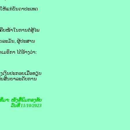
ໃຫ້​ແກ່​ບັນດາ​ປະເທດ ​
ືບ​ໜ້າ​ໃນ​ການ​ຕໍ່ສູ້​ໄພ​
ຍ​ລະ​ມັນ, ຜູ້​ປະສານ​
​ເມ​ຣິ​ກາ ໄດ້​ອ້າງ​ວ່າ:
ງ​ເງິນ​ປະກອບ​ເມື່ອ​ທຽບ
ໝັ້ນ​ສັນຍາ​ລະດັບ​ການ​
ງທີ່ມາ: ໜັງສືພິມກອງທັບ
ວັນທີ 11/10/2023