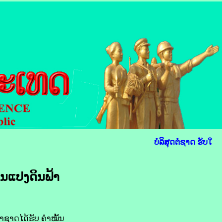
ບໍລິສຸດຕໍ່ຊາດ ຮັບໃຊ້
ນແປງ​ດິນ​ຟ້າ​
ດ​ໄດ້​ຮັບ ​ຄຳ​ໝັ້ນ​