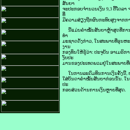
ສັນຍາ
ຈະ​ປະກອບ​ຈຳນວນ​ເງິນ 9,3 ຕື້​ໂດ​ລາ 
ທີ່​
ມີ​ຄວາມ​ສ່ຽງ​ຖືກ​ຜົນ​ກະທົບ​ສູງ​ຈາກ
ນີ້​ແມ່ນ​ຄຳ​ໝັ້ນ​ສັນຍາ​ຫຼ້າ​ສຸດ​ທີ່​ການ
ທຳ​
ມະ​ຊາດ​ດັ່ງກ່າວ, ໃນ​ສະພາບ​ທີ່​ອຸນຫະພູມ
ງານ
​ກອງ​ທຶນ​ໃຫ້​ຮູ້​ວ່າ: ປະຈຸ​ບັນ ອາ​ເມ​ຣິ​ກ
ງົບປະ
ມານ​ຂອງ​ປະເທດ​ພວມ​ຢູ່ໃນ​ສະພາບ​ທີ່​ບ
ໃນ​ການ​ລະດົມ​ທຶນ​ການ​ເງິນ​ຄັ້ງ​ນີ້,
ໃສ່​ບັນດາ​ຄຳ​ໝັ້ນ​ສັນຍາ​ກ່ອນ​ນັ້ນ. ໃນ
ປະ
ກອບສ່ວນ​ດ້ານ​ການ​ເງິນ​ຫຼາຍ​ທີ່​ສຸດ.