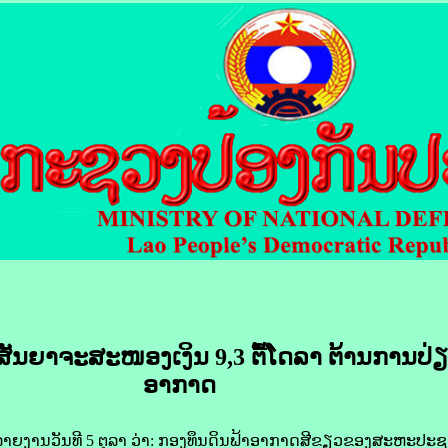
ສັນຍາ​ຈະ​ສະໜອງ​ເງິນ 9,3 ຕື້​ໂດ​ລາ ຕ້ານ​ການ​ປ່ຽ
ອາກາດ
ນ​ວັນ​ທີ 5 ຕຸລາ ​ວ່າ: ກອງ​ທຶນ​ດິນ​ຟ້າ​ອາກາດ​ສີຂຽວ​ຂອງ​ສະຫະ​ປະຊາ​ຊາ