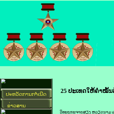
25
ປະເທດ​ໃຫ້​ຄຳ​ໝັ້ນ​
ວິທະຍຸ​ກະ​ຈາຍ​ສຽງ ​ຫວຽດນາມ ລາຍ​ງາ