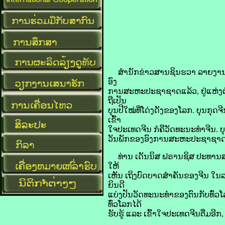
ສຳນັກຂ່າວສານຊິນຮວາ ລາຍງານໃຫ້ຮູ້
ອົງ
ການສະຫະປະຊາຊາດແລ້ວ, ຢູ່ແຫ່ງຕ່າ
ຖືເປັນ
ບຸນປີໃໝ່ທີ່ໂດ່ງດັງຂອງໂລກ. ບຸນກຸ
ເຂົ້າ
ໃຈປະເທດຈີນ ກໍຄືວັດທະນະທຳຈີນ. ບຸນກ
ວັນພັກຂອງອົງການສະຫະປະຊາຊາດ, ສ
ທ່ານ ເດັນນິສ ຟຣານຊິສ ປະທານສະມ
ໃຫ້
ເຫັນ ເຖິງບົດບາດສຳຄັນຂອງຈີນ ໃ
ຍິນດີ
ແບ່ງປັນວັດທະນະທຳຂອງຕົນກັບທົ່ວໂ
ທົ່ວໂລກໄດ້
ຮັບຮູ້ ແລະ ເຂົ້າໃຈປະເທດຈີນຕື່ມອ