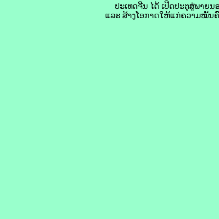
ປະເທດຈີນ ໄດ້ ເປີດປະຕູສູ່ພາຍນອກ
ແລະ ສ້າງໂອກາດໃຫ້ແກ່ຄວາມໝັ້ນຄ