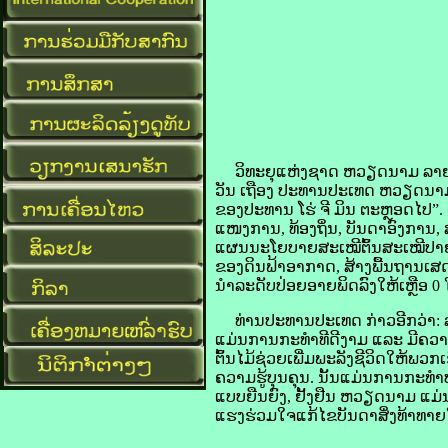
ວິທະຍຸ​ແຫ່ງ​ຊາດ​ ຫວຽດນາມ​ ລາຍ​ງານ​
ວັນ ​ເຖືອງ ປະທານ​ປະເທດ ຫວຽດນາມ ໄດ້​
​ຂອງ​ປະທານ​ ໂຮ່​ ຈີ​ ມິນ ຕະຫຼອດ​ໄປ”. 
ແໜງການ, ທ້ອງຖິ່ນ, ບັນດາ​ອົງການ, ສ່ວນ​
ແຜນ​ນະໂຍບາຍ​ສະເໝີ​ຕົ້ນ​ສະເໝີປາຍ​ຂອ
​ຂອງ​ດິນ​ຟ້າ​ອາກາດ, ສ້າງ​ພື້ນຖານ​
​ນຳ​ລະດັບ​ປ່ອຍ​ອາຍ​ພິດ​ລົງ​ໃຫ້​ເຫຼືອ 0
ທ່ານ​ປະທານປະເທດ ກ່າວ​ອີກວ່າ: ລະດູບາ
ແມ່ນ​ການ​ກະທຳ​ທີ​ດີງາມ ແລະ ມີ​ຄວາມ​ໝ
ຕົ້ນໄມ້​ຊ່ວຍ​ເພີ່ມ​ພະລັງ​ຊີວິດ​ໃຫ້​ພວກ​
ຄວາມ​ຮູ້​ບຸນຄຸນ. ນັ້ນ​ແມ່ນ​ການ​ກະທ
​ແບບ​ຍືນ​ຍົງ, ຢັ້ງຢືນ ຫວຽດນາມ ແມ່ນ
​ແຮງ​ຮ່ວມ​ໃຈ​ແກ້​ໄຂ​ບັນດາ​ສິ່ງ​ທ້າ​ທາຍ