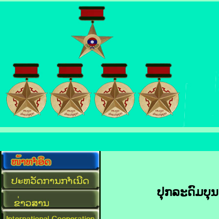
ປຸກລະດົມບຸນ​ເ