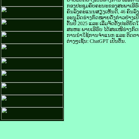
ກອງ​ປະຊຸມ​ຄົບ​ຄະນະ​ຂອງ​ສະພາ​ເອີ​ຣົບ ທ
ຄົນ​ລົງ​ຄະແນນ​ສຽງ​ເຫັນ​ດີ, 46 ຄົນ​
​ອະນຸມັດ​ຮ່າງ​ກົດໝາຍ​ດັ່ງກ່າວ​ຢ່າງ​ເປ
ຕົ້ນ​ປີ 2025 ແລະ ເລີ່ມ​ຈັດ​ຕັ້ງ​ປະຕິບັ
ສະຫະ ພາບ​ເອີ​ຣົບ ໄດ້​ສະເໜີ​ຮ່າງ​ກົດໝາ
ການ​ນຳ​ໃຊ້​ການ​ຈຳແນກ ແລະ ຕິດຕາມ​ທ
ຕ່າງໆ​ເຊັ່ນ: ChatGPT ເປັນຕົ້ນ.