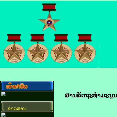
ສານ​ລັດ​ຖະ​ທຳ​ມະນູນ​ໄ