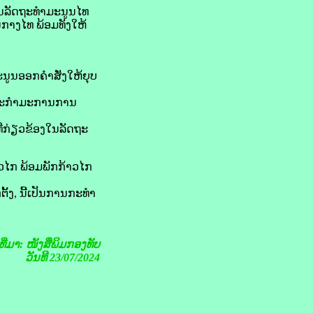
ານ​ລັດ​ຖະ​ທຳ​ມະນູນ​ໄທ
ກາງ​ໄທ ພ້ອມ​ທັງ​ໃຫ້​
ນ​ອອກ​ຄຳ​ສັ່ງ​ໃຫ້​ຍຸບ​
ນະ​ກຳມະການ​ການ​
​ກ່ຽວຂ້ອງ​ໃນ​ລັດ​ຖະ​
ວ​ໄກ ພ້ອມ​ພັກ​ກ້າວ​ໄກ
ງ, ນີ້​ເປັນ​ການ​ກະທຳ​
ງທີ່ມາ: ໜັງສືພິມກອງທັບ
ວັນທີ 23/07/2024