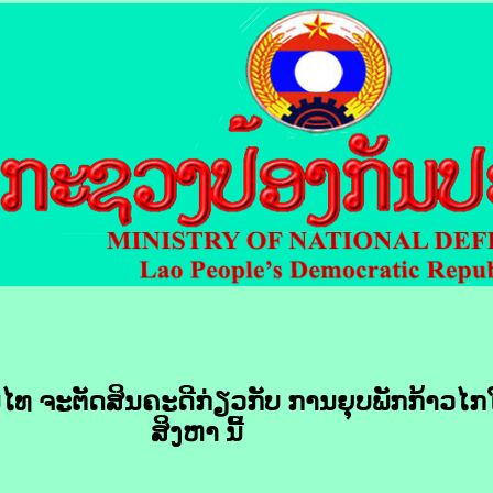
ທ ຈະ​ຕັດສິນ​ຄະດີ​ກ່ຽວ​ກັບ​ ການ​ຍຸບ​ພັກ​ກ້າວ​ໄກ​ໃ
ສິງຫາ ນີ້