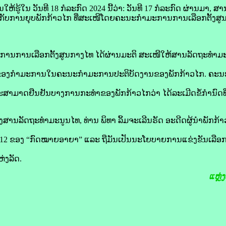
ຫ້​ຮູ້​ໃນ​ ວັນ​ທີ 18 ກໍລະກົດ 2024 ນີ້​ວ່າ: ວັນ​ທີ 17 ກໍລະກົດ ຜ່ານ​ມາ, ສ
ກັບ​ການ​ຍຸບ​ພັກ​ກ້າວ​ໄກ ທີ່​ສະເໜີ​ໂດຍ​ຄະນະ​ກຳມະການ​ການ​ເລືອກ​ຕັ້ງ​ສູນ​
ານ​ເລືອກ​ຕັ້ງ​ສູນ​ກາງ​ໄທ ໄດ້​ຜ່ານ​ມະຕິ ສະເໜີ​ໃຫ້​ສານ​ລັດ​ຖະ​ທຳ​ມະນູ
ງ​ຂອງ​ກຳມະການ​ໃນ​ຄະນະ​ກຳມະການ​ປະຕິບັດ​ງານ​ຂອງ​ພັກ​ກ້າວ​ໄກ. ຄະ
່​ຈະ​ສາມາດ​ຢືນຢັນບາງ​ການ​ກະທຳ​ຂອງພັກ​ກ້າວໄກ​ວ່າ ໄດ້​ລະເມີດ​ຂໍ້​ກຳນົດທີ່
ສານ​ລັດ​ຖະ​ທຳ​ມະນູນ​ໄທ, ທ່ານ ພິ​ທາ ລິ້ມ​ຈະເລີນ​ຣັດ ອະດີດ​ຜູ້ນຳ​ພັກ​ກ້າ
 112 ຂອງ “ກົດໝາຍ​ອາຍາ” ແລະ ຖື​ມັນ​ເປັນ​ນະໂຍບາຍ​ການ​ແຂ່ງຂັນ​ເລືອກ​ຕັ້
່ງ​ລັດ.
ແຫຼ່