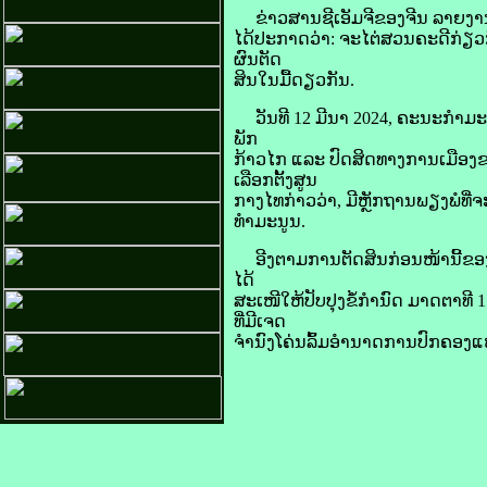
ຂ່າວສານ​ຊີ​ເອັມ​ຈີ​ຂອງ​ຈີນ ລາຍ​ງານ​ໃ
ໄດ້​ປະກາດ​ວ່າ: ຈະ​ໄຕ່​ສວນ​ຄະດີ​ກ່ຽວ​
ຜົນ​ຕັດ
ສິນ​ໃນ​ມື້​ດຽວ​ກັນ.
ວັນ​ທີ 12 ມີນາ 2024, ຄະນະ​ກຳມະການ​ກ
ພັກ​
ກ້າວ​ໄກ ແລະ ປົດ​ສິດ​ທາງ​ການເມືອ
ເລືອກ​ຕັ້ງ​ສູນ
​ກາງ​ໄທກ່າວ​ວ່າ, ມີ​ຫຼັກ​ຖານພຽງພໍ​ທີ
ທຳ​ມະນູນ.
ອີງ​ຕາມ​ການ​ຕັດສິນ​ກ່ອນ​ໜ້າ​ນີ້​ຂອງ​
ໄດ້​
ສະເໜີ​ໃຫ້​ປັບປຸງ​ຂໍ້​ກຳນົດ ມາດຕາ​ທີ
ທີ່​ມີ​ເຈດ
ຈຳນົງ​ໂຄ່ນ​ລົ້ມ​ອຳນາດ​ການ​ປົກຄອງ​ແຫ