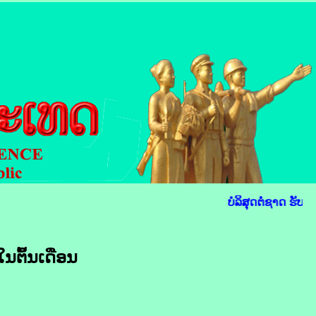
ບໍລິສຸດຕໍ່ຊາດ ຮັບໃຊ
ນ​ຕົ້ນ​ເດືອນ