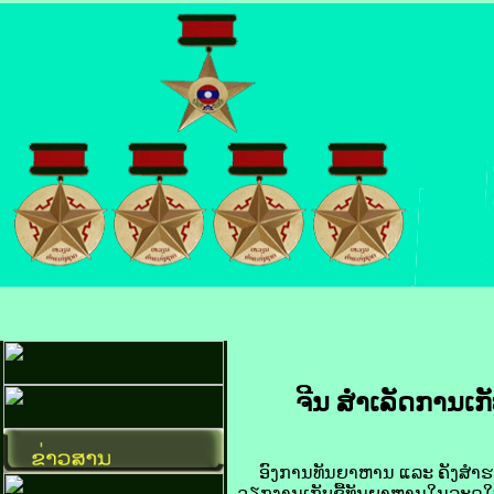
ຈີນ ​ສຳເລັດ​ການ​ເກັ
ອົງການ​ທັນ​ຍາ​ຫານ ແລະ ຄັງ​ສຳຮອງ​ແຫ່
ວຽກ​ງານ​ເກັບ​ຊື້​ທັນ​ຍາ​ຫານ​ໃນ​ລະດູ​ໃ