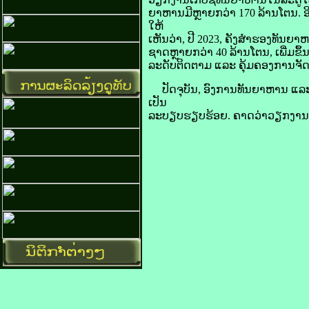
​ຍາ​ຫານ​ມີ​ຫຼາຍ​ກວ່າ 170 ລ້ານ​ໂຕນ.
ໃຫ້​
ເຫັນ​ວ່າ, ປີ 2023, ຄັງ​ສຳຮອງ​ທັນ​ຍາ​ຫ
ຊາດ​ຫຼາຍ​ກວ່າ 40 ລ້ານ​ໂຕນ, ເພີ່ມ​ຂຶ້
ລະດັບ​ຕິດຕາມ ແລະ ຄຸ້ມ​ຄອງ​ການ​ຈັດ​ຊື້ ແ
ປັດຈຸບັນ, ອົງການ​ທັນ​ຍາ​ຫານ ແລະ ຄ
ເປັນ
ລະບຽບ​ຮຽບ​ຮ້ອຍ. ຄາດ​ວ່າ​ວຽກ​ງານ​ເກັບ​