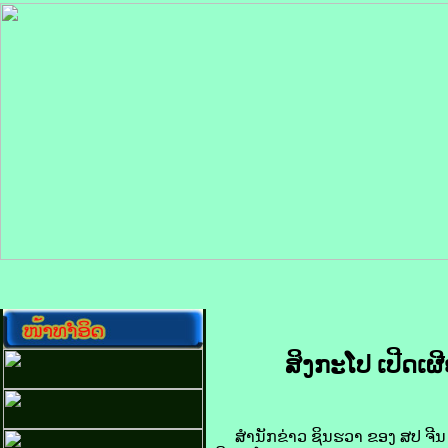
ສິງກະໂປ ເປີດເຜີຍ
ສຳນັກ​ຂ່າວ ຊິນ​ຮວາ ຂອງ ​ສປ ຈີນ ລາ