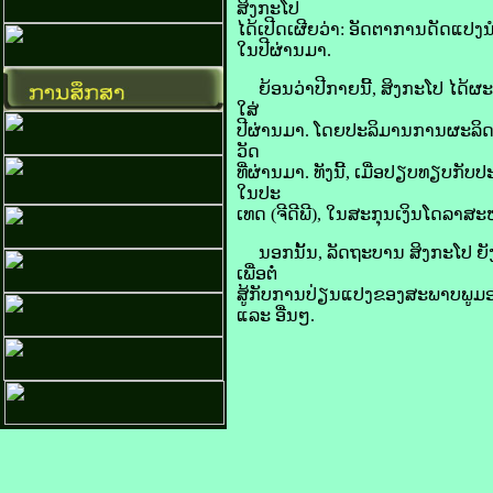
ສິງກະໂປ
ໄດ້​ເປີດເຜີຍ​ວ່າ: ອັດຕາ​ການ​ດັດແປງ​
ໃນ​ປີຜ່ານມາ.
ຍ້ອນ​ວ່າ​ປີ​ກາຍ​ນີ້, ສິງກະໂປ ໄດ້​ຜະລິ
ໃສ່​
ປີຜ່ານມາ. ໂດຍ​ປະລິມານ​ການ​ຜະລິດ​ຂີ້​ເຫ
ວັດ​
ທີ່​ຜ່ານ​ມາ. ທັງ​ນີ້, ເມື່ອ​ປຽບທຽບ​ກັບ​
ໃນ​ປະ
ເທດ (ຈີ​ດີ​ພີ), ໃນ​ສະກຸນ​ເງິນ​ໂດ​ລາ​ສ
ນອກ​ນັ້ນ, ລັດຖະບານ ສິງກະໂປ ຍັງ​ຈະ​ສື
ເພື່ອ​ຕໍ່
ສູ້​ກັບ​ການ​ປ່ຽນແປງ​ຂອງ​ສະພາບ​ພູມ​ອ
ແລະ ອື່ນໆ.