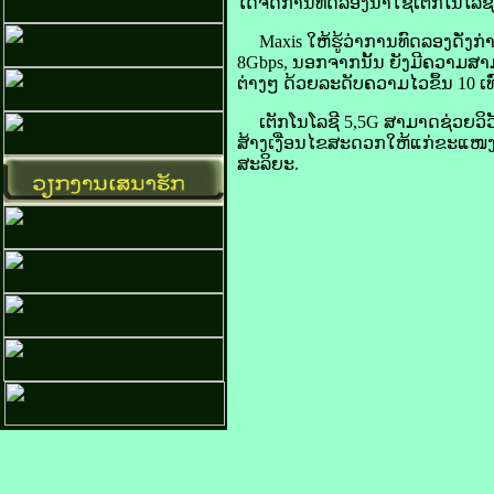
ໄດ້ຈັດ​ການ​ທົດ​ລອງນຳ​ໃຊ້​ເຕັກ​ໂນ​ໂລ​ຊີ 
Maxis ໃຫ້​ຮູ້​ວ່າການ​ທົດ​ລອງ​ດັ່ງກ່າວ
8Gbps, ນອກຈາກ​ນັ້ນ ຍັງ​ມີ​ຄວາມ​ສາມ
ຕ່າງໆ ດ້ວຍ​ລະດັບ​ຄວາມ​ໄວ​ຂຶ້ນ 10 ເທົ່
ເຕັກ​ໂນ​ໂລ​ຊີ 5,5G ສາມາດ​ຊ່ວຍ​ວິ
​ສ້າງເງື່ອນໄຂ​ສະດວກ​ໃຫ້​ແກ່​ຂະແໜງ
ສະ​ລິ​ຍະ.