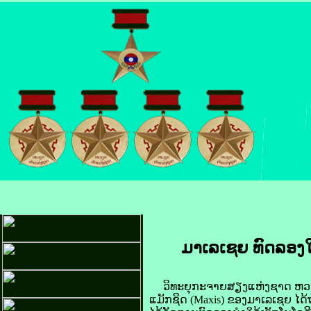
ມາ​ເລ​ເຊຍ ທົດ​ລອງ​ໃຊ
ວິທະຍຸ​ກະ​ຈາຍ​ສຽງ​ແຫ່ງ​ຊາດ ຫວຽດນາ
ແມັກ​ຊິດ (Maxis) ຂອງ​ມາ​ເລ​ເຊຍ ໄດ້​ຖະ