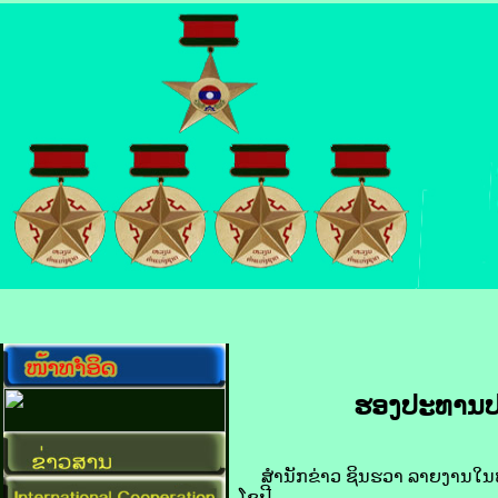
ຮອງ​ປະທານ​ປະ
ສຳນັກ​ຂ່າວ ຊິນ​ຮວາ ລາຍ​ງານໃນຫວ່າງບ
ໂຊ​ຟີ