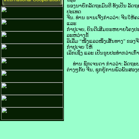
ຮອງ​ນາຍົກລັດຖະມົນຕີ ທັງ​ເປັນ ​ລັດຖ
ປະເທດ
ຈີນ. ທ່ານ ຮານ​ເຈີ້ງ​ກ່າວ​ວ່າ: ຈີນ​ໃຫ້
ແລະ
ກຳປູເຈຍ, ຍິນ​ດີ​ເສີມ​ຂະຫຍາຍ​ໂຄງ​ປະກອບ
ລະຫວ່າງ​ຂໍ້​
ລິ​ເລີ່ມ “ໜຶ່ງ​ແລວ​ໜຶ່ງ​ເສັ້ນທາງ” ຂອ
ກຳປູເຈຍ ໃຫ້​
ເລິກເຊິ່ງ ແລະ ເປັນ​ຮູບ​ປະ​ທຳ​ກວ່າ​ເກົ່າ
ທ່ານ ຊົກ​ເຈນ​ດາ ກ່າວ​ວ່າ: ລັດຖະບານ
ຕ່າງໆ​ກັບ ​ຈີນ, ຊຸກຍູ້​ການ​ພົວພັນ​ສອງ​ປ