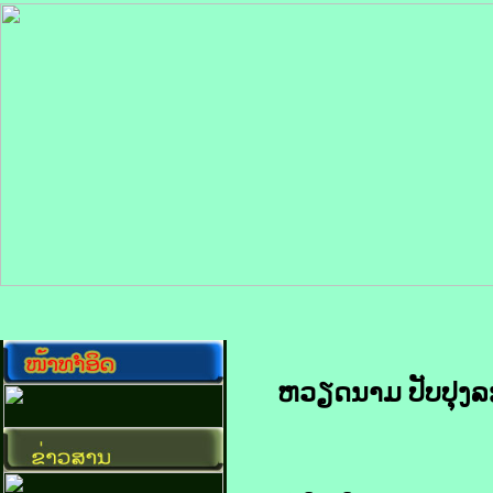
ຫວຽດນາມ ປັບປຸງ​ລະບ