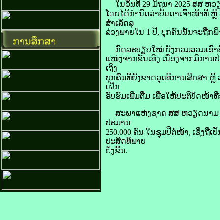
​ໃນ​ວັນ​ທີ 29 ມິຖຸນາ 2025 ​ສສ ຫວຽ
ໂດຍ​ໄດ້​ກຳນົດ​ວ່າ​ບັນດາ​ເຈົ້າ​ໜ້າທີ່ ຫຼ
ສຳເລັດ​ລຸ​
ລ່ວງ​ພາຍ​ໃນ 1 ປີ, ບຸກຄົນ​ນັ້ນ​ຈະ​ຖືກ​
ກົດ​ລະບຽບ​ໃໝ່ ຍັງ​ກວມ​ລວມ​ເອົາ​ບັນດາ
ແໜ່ງ​ຈາກ​ຂັ້ນ​ເທິງ ເນື່ອງ​ຈາກ​ມີ​ການ
ເຖິງ
​ບຸກຄົນ​ທີ່​ຍັງ​ຂາດ​ວຸດ​ທິ​ການ​ສຶກ​ສາ ຫຼ
ເຝິກ
ອົບຮົມ​ເພີ່ມ​ຕື່ມ ເພື່ອ​ໃຫ້​ປະຕິບັດ​ໜ້າທ
ສະພາ​ແຫ່ງ​ຊາດ ​ສສ ຫວຽດນາມ ຍັງລະບ
ປະມານ
250.000 ຄົນ​ ໃນຊຸມປີຕໍ່ໜ້າ, ເຊິ່ງຖ
ປະສິດທິພາບ​
ຍິ່ງ​ຂຶ້ນ.