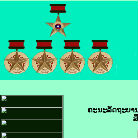
ຄະນະ​ລັດຖະບານ​ໄ
ສ