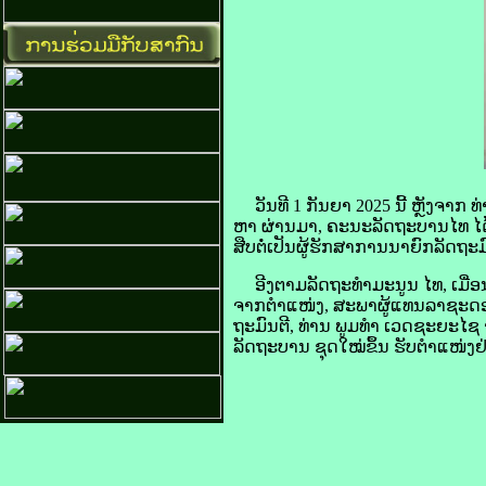
​ວັນທີ 1 ກັນຍາ 2025 ນີ້ ຫຼັງຈາກ
ຫາ ຜ່ານມາ, ຄະນະລັດຖະບານໄທ ໄດ້
ສືບຕໍ່ເປັນຜູ້ຮັກສາການນາຍົກລັດຖະມ
ອີງຕາມລັດຖະທຳມະນູນ ໄທ, ເມື່ອນ
ຈາກຕຳແໜ່ງ, ສະພາຜູ້ແທນລາຊະດອນ 
ຖະມົນຕີ, ທ່ານ ພູມທຳ ເວດຊະຍະໄຊ 
ລັດຖະບານ ຊຸດໃໝ່ຂຶ້ນ ຮັບຕຳແໜ່ງຢ