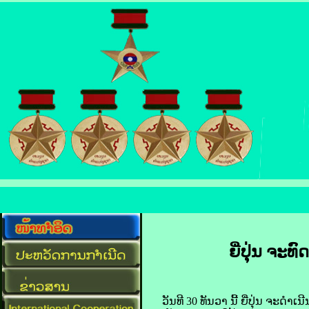
ຍີ່ປຸ່ນ ຈະ​ທ
​ວັນ​ທີ 30 ທັນວາ ນີ້​ ຍີ່ປຸ່ນ ຈະ​ດຳເນີ