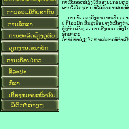
ຕາເວັນ​ອອກ​ສ່ຽງ​ໃຕ້​ຂອງ​ນະຄອນຫຼວງ
ພາຍ​ໃຕ້​ໂຄງການ ທີ່​ໄດ້​ຮັບ​ການ​ສ
ການ​ທົດ​ລອງ​ດັ່ງກ່າວ ຈະ​ເປັນຄວາມ
6 ກິໂລແມັດ ຂຶ້ນ​ສູ່​ເຮືອ​ຢ່າງ​ຕໍ່​ເນື
ຫຼັງ​ຈີນ ເຂັ້ມ​ງວດ​ການ​ສົ່ງ​ອອກ. ໜຶ່ງ
ອຸດສາຫະ
ກຳ​ທີ່​ມີ​ທ່າ​ອ່ຽງ​ຈັດ​ຫາ​ແຮ່​ທາດ​ທີ່​ຈຳເປ