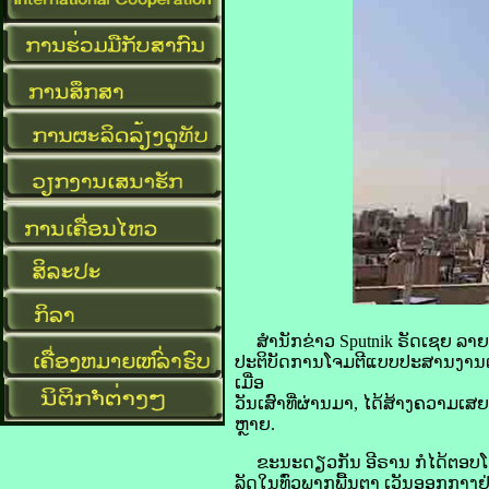
​ສໍານັກ​ຂ່າວ Sputnik ຣັດ​ເຊຍ ລາຍ​ງ
​ປະຕິບັດ​ການ​ໂຈມ​ຕີ​ແບບ​ປະສານ​ງານ​ຕ
ເມື່ອ
​ວັນ​ເສົາ​ທີ່​ຜ່ານ​ມາ, ໄດ້​ສ້າງ​ຄວາມ
ຫຼາຍ.
ຂະນະ​ດຽວ​ກັນ ອີ​ຣານ ກໍ​ໄດ້​ຕອບ​ໂຕ
ລັດໃນ​ທົ່ວ​ພາກ​ພື້ນ​ຕາ ເວັນ​ອອກ​ກາງ​ຢ