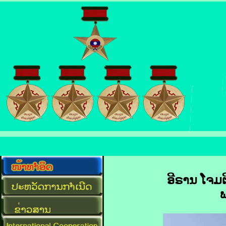
ອີ​ຣານ ໂຈມ​
ພ