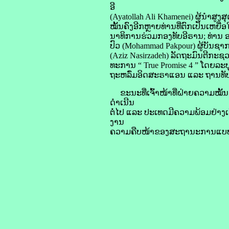
ອີ
(Ayatollah Ali Khamenei) ຜູ້ນຳ​ສູງ​ສຸ
​ໝັ້ນຄົງ​ອີກ​ຫຼາຍ​ທ່ານ​ທີ່​ຕົກ​ເປັນ​ເຫ
ນາ​ທິ​ການ​ຮ່ວມ​ກອງທັບ​ອີ​ຣານ; ທ່ານ 
ປົວ (Mohammad Pakpour) ຜູ້​ບັນຊາ​ກາ
(Aziz Nasirzadeh) ລັດຖະມົນຕີ​ກະຊວງ​
ທະ​ການ “ True Promise 4 ” ໂດຍ​ລະບຸ​ວ
ຖະ​ຫລົ່ມ​ອິດ​ສະ​ຣາ​ແອນ ແລະ ຖານ​ທັບ
ຂະນະ​ທີ່​ເຈົ້າ​ໜ້າທີ່​ຝ່າຍ​ຄວາມ​ໝັ້ນ
ດຳເນີນ​
ຕໍ່​ໄປ ແລະ ປະເທດ​ມີ​ຄວາມ​ພ້ອມ​ຢ່າງ​ເ
ງານ
​ຄວາມ​ຄືບ​ໜ້າ​ຂອງ​ສະຖານະ​ການ​ແບບ​ຕໍ່ເ