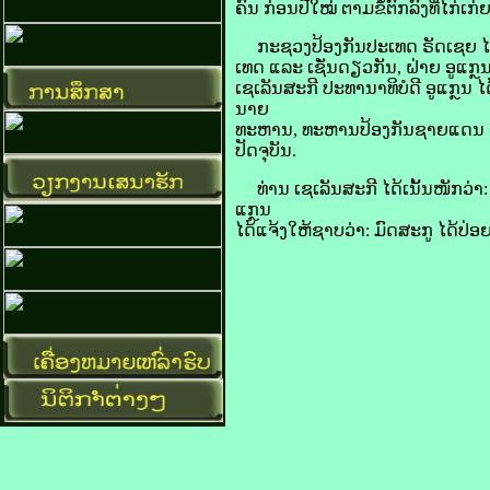
ຄົນ ກ່ອນ​ປີ​ໃໝ່ ຕາມ​ຂໍ້​ຕົກລົງ​ທີ່​ໄກ່
ກະຊວງ​ປ້ອງ​ກັນ​ປະເທດ ຣັດ​ເຊຍ ໄດ້​
ເທດ ແລະ ເຊັ່ນ​ດຽວ​ກັນ, ຝ່າຍ ອູ​ແກຼນ 
ເຊ​ເລັນ​ສະ​ກີ ປະທານາທິບໍດີ ອູ​ແກຼນ ໄດ້​
ນາຍ​
ທະຫານ, ທະຫານ​ປ້ອງ​ກັນ​ຊາຍ​ແດນ ແລະ
ປັດຈຸບັນ.
ທ່ານ ເຊ​ເລັນ​ສະ​ກີ ໄດ້​ເນັ້ນ​ໜັກ​ວ່າ:
ແກຼນ
ໄດ້​ແຈ້ງ​ໃຫ້​ຊາບ​ວ່າ: ມົດ​ສະ​ກູ ໄດ້​