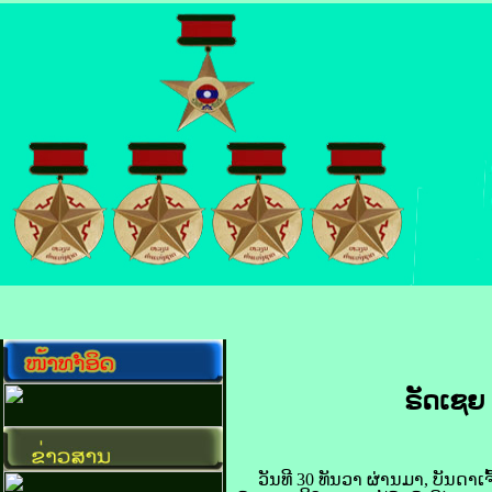
ຣັດ​ເຊຍ 
ວັນ​ທີ 30 ທັນວາ ຜ່ານ​ມາ, ບັນດາ​ເຈົ້າ