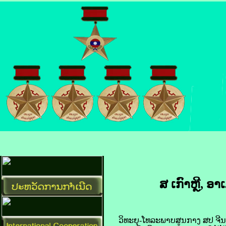
ສ ເກົາຫຼີ, ອາ
ວິທະຍຸ-ໂທລະພາບ​ສູນ​ກາງ ​ສປ ຈີນ ລາຍ​