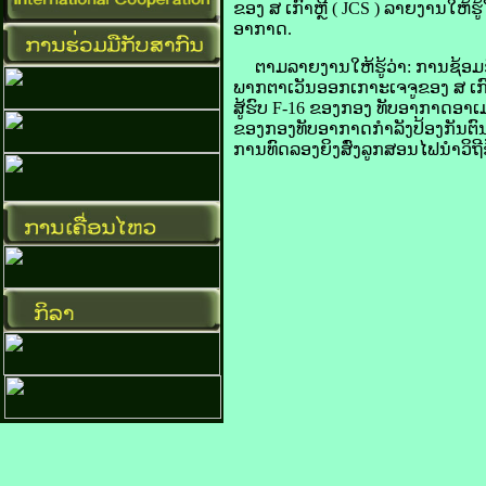
​ຂອງ ​ສ​ ເກົາຫຼີ ( JCS ) ລາຍ​ງານ​ໃຫ້​ຮູ
​ອາກາດ.
ຕາມ​ລາຍ​ງານ​ໃຫ້​ຮູ້​ວ່າ: ການ​ຊ້ອມ​ຮົ
ພາກ​ຕາເວັນ​ອອກ​ເກາະ​ເຈ​ຈູ​ຂອງ ສ ເກົາຫຼ
​ສູ້​ຮົບ F-16 ຂອງ​ກອງ ທັບ​ອາກາດ​ອາ​
ຂອງ​ກອງທັບ​ອາກາດ​ກຳລັງ​ປ້ອງ​ກັນ​ຕົນ​ເອງ
ການ​ທົດ​ລອງ​ຍິງ​ສົ່ງ​ລູກ​ສອນ​ໄຟ​ນຳ​ວິ