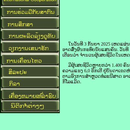
​ໃນ​ວັນ​ທີ 3 ກັນຍາ 2025 ເຫດ​ແຜ່ນດິນ
ອາດ​ສົ່ງ​ຜົນ​ກະທົບ​ນັບ​ແສນ​ຄົນ. ວັ
ເຕືອນ​ວ່າ ຈຳນວນ​ຜູ້​ເສຍ​ຊີວິດ​ໃນ​ເຫດ
ມີ​ຜູ້​ເສຍ​ຊີວິດ​ຫຼາຍ​ກວ່າ 1.400 ຄົນ,
ຄວາມ​ແຮງ 6,0 ຣິກ​ເຕີ ຢູ່​ບັນດາ​ເຂດ​
ຕາມ​ອົງການ​ສຳ​ຫຼວດ​ທໍລະນີ​ສາດ ອາເ
ກິໂລແມັດ.