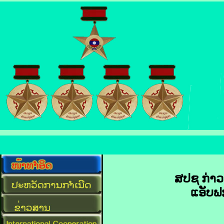
ສປຊ ກ່າວ​ເ
ແອັບ​ຟ