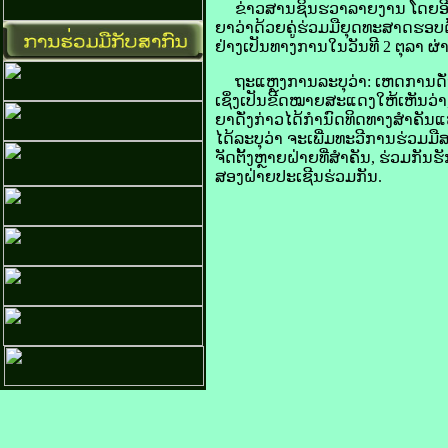
​ຂ່າວສານ​ຊິນ​ຮວາ​ລາຍ​ງານ​ ໂດຍ​ອີງ​
ຍາ​ວ່າ​ດ້ວຍ​ຄູ່ຮ່ວມມື​ຍຸດ​ທະ​ສາດ​ຮອບ
ຢ່າງ​ເປັນ​ທາງ​ການ​ໃນ​ວັນ​ທີ 2 ຕຸລາ ຜ
ຖະແຫຼງການ​ລະບຸ​ວ່າ: ເຫດການ​ດັ່ງກ່
ເຊິ່ງ​ເປັນ​ຂີດ​ໝາຍ​ສະແດງ​ໃຫ້​ເຫັນ​ວ່າ
ຍາ​ດັ່ງກ່າວ​ໄດ້​ກຳນົດ​ທິດ​ທາງ​ສຳຄັນ
ໄດ້​ລະບຸ​ວ່າ ຈະ​ເພີ່ມ​ທະວີ​ການ​ຮ່ວມ​
ຈັດຕັ້ງ​ຫຼາຍ​ຝ່າຍ​ທີ່​ສຳຄັນ, ຮ່ວມ​ກັນ​
ສອງ​ຝ່າຍ​ປະ​ເຊີນ​ຮ່ວມ​ກັນ.