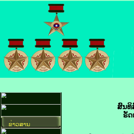
ສົນທິ
ຣັດ