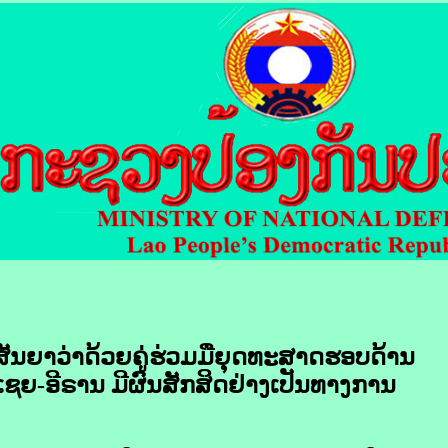
ສັນຍາ​ວ່າ​ດ້ວຍ​ຄູ່ຮ່ວມມື​ຍຸດ​ທະ​ສາດ​ຮອບດ້ານ
​ເຊຍ-ອີ​ຣານ ມີ​ຜົນ​ສັກສິດ​ຢ່າງ​ເປັນ​ທາງ​ການ