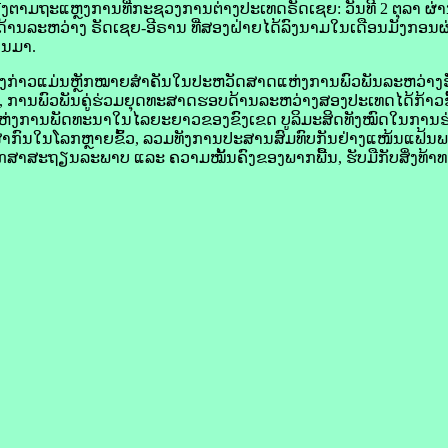
ຕາມ​ຖະແຫຼງການ​ທີ່​ກະຊວງ​ການ​ຕ່າງປະເທດ​ຣັດ​ເຊຍ​​: ວັນ​ທີ 2 ຕຸລາ ຜ່າ
ດ້ານ​ລະຫວ່າງ​ ຣັດ​ເຊຍ-ອີ​ຣານ ທີ່​ສອງ​ຝ່າຍ​ໄດ້​ລົງ​ນາມ​ໃນ​ເດືອນ​ມັງກອນຜ່
່ານມາ.
າວ​ແມ່ນ​ຫຼັກ​ໝາຍ​​ສຳຄັນ​ໃນ​ປະຫວັດສາດ​ແຫ່ງ​ການ​ພົວພັນ​ລະຫວ່າງ​ຣັດ
, ການ​ພົວພັນ​ຄູ່​ຮ່ວມ​ຍຸດ​ທະ​ສາດ​ຮອບດ້ານ​ລະຫວ່າງ​ສອງ​ປະເທດ​ໄດ້​ກ້າວ​ຂຶ້
​ແຫ່ງ​ການ​ພັດທະນາ​ໃນ​ໄລຍະ​ຍາວ​ຂອງ​ຂົງເຂດ ບູລິມະສິດ​ທັງ​ໝົດ​ໃນ​ການ​ຮ
ມື​ສາກົນ​ໃນ​ໂລກ​ຫຼາຍ​ຂົ້ວ, ລວມ​ທັງ​ການ​ປະສານ​ສົມທົບ​ກັນ​ຢ່າງ​ແໜ້ນ​ແຟ້ນ​
ຮັກສາ​ສະຖຽນ​ລະ​ພາບ ແລະ ຄວາມ​ໝັ້ນຄົງ​ຂອງ​ພາກ​ພື້ນ, ຮັບ​ມື​ກັບ​ສິ່ງ​ທ້າ​ທາຍ