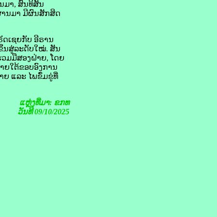
ນ​ມາ, ສົນທິສັນ
ານມາ ​ມີ​ຜົນ​ສັກສິດ​
​ເຊຍ​ກັບ ​ອີ​ຣານ
ນ​ສູ່​ລະດັບ​ໃໝ່. ສັນ
່ວມ​ມື​ສອງ​ຝ່າຍ, ໂດຍ​
ພາຍ​ໃຕ້​ຂອບ​ອົງ​ການ
 ແລະ ໄພ​ຂົ່ມຂູ່​ທີ່​
ແຫຼ່ງທີ່ມາ: ຂກທ
ວັນທີ 09/10/2025