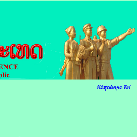
ບໍລິສຸດຕໍ່ຊາດ ຮັບໃຊ