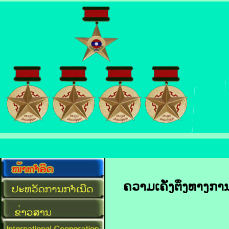
ຄວາມ​ເຄັ່ງ​ຕຶງ​ທາງ​