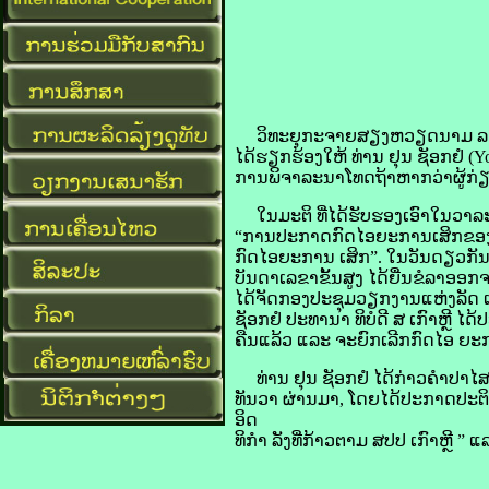
ວິທະຍຸ​ກະຈາຍສຽງ​ຫວຽດນາມ​ ລາຍ​ງານ​
ໄດ້​ຮຽກຮ້ອງ​ໃຫ້​ ທ່ານ ຢຸນ ຊັອກ​ຢໍ 
ການ​ພິຈາລະນາ​ໂທດ​ຖ້າ​ຫາ​ກວ່າ​ຜູ້ກ່
ໃນ​ມະຕິ ທີ່​ໄດ້​ຮັບຮອງ​ເອົາ​ໃນ​ວາລະ​
“ການ​ປະກາດ​ກົດໄອຍະການເສິກ​ຂອງ​ທ່າ
ກົດໄອຍະການ ເສິກ”. ໃນ​ວັນ​ດຽວ​ກັນ,
ບັນດາ​ເລຂາ​ຂັ້ນ​ສູງ ໄດ້ຍື່ນ​ຂໍ​ລາ​ອອກ​
ໄດ້​ຈັດ​ກອງ​ປະຊຸມ​ວຽກ​ງານ​ແຫ່ງ​ລັດ 
ຊັອກ​ຢໍ ປະທານາ ທິບໍດີ ສ ເກົາຫຼີ ໄດ
ຄືນ​ແລ້ວ ແລະ ຈະ​ຍົກເລີກ​ກົດໄອ ຍະກ
ທ່ານ ຢຸນ ຊັອກ​ຢໍ ໄດ້​ກ່າວ​ຄຳ​ປາ​ໄສ​
ທັນວາ ຜ່ານ​ມາ, ໂດຍ​ໄດ້​ປະກາດ​ປະຕິ
ອິດ​
ທິ​ກຳ ລັງ​ທີ່​ກ້າວ​ຕາມ ​ສປປ ເກົາຫຼີ