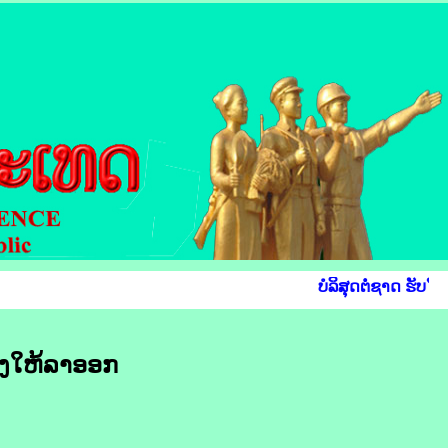
ບໍລິສຸດຕໍ່ຊາດ ຮັບໃຊ
້ອງໃຫ້ລາອອກ