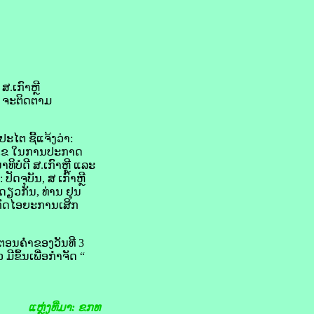
ສ.ເກົາຫຼີ
: ຈະ​ຕິດຕາມ
ປະໄຕ ຊີ້​ແຈ້ງວ່າ:
ອນໄຂ ໃນ​ການ​ປະກາດ
ທິບໍດີ ສ.ເກົາຫຼີ ແລະ
 ປັດຈຸບັນ, ສ ເກົາຫຼີ
​ດຽວ​ກັນ, ທ່ານ ຢຸນ
ດ​ກົດໄອຍະການເສິກ​
ອນ​ຄ່ຳ​ຂອງ​ວັນ​ທີ 3
ຂຶ້ນ​ເພື່ອ​ກຳຈັດ “
ແຫຼ່ງທີ່ມາ: ຂກທ