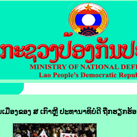
ການເມືອງຂອງ ສ ເກົາຫຼີ ປະທານາທິບໍດີ ຖືກຮຽກຮ