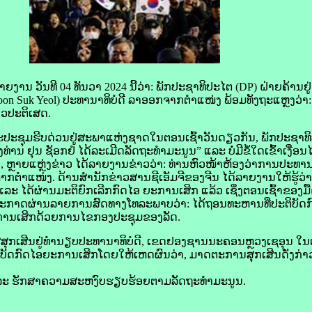
 ວັນ​ທີ 04 ທັນວາ 2024 ນີ້​ວ່າ: ພັກ​ປະຊາທິປະໄຕ (DP) ຝ່າຍ​ຄ້ານ​ຢູ່ 
(Yoon Suk Yeol) ປະທານາທິບໍດີ ລາ​ອອກ​ຈາກ​ຕຳແໜ່ງ ພ້ອມ​ທັງ​ຖະແຫຼງ​ວ່າ
ຽວ​ປະຕິເສດ.
ປະຊຸມ​ຮີບ​ດ່ວນ​ຢູ່​ສະພາ​ແຫ່ງ​ຊາດ​ໃນ​ຕອນ​ເຊົ້າ​ວັນ​ດຽວ​ກັນ, ພັກ​ປະຊາທິ
ນ ຢຸນ ຊັອກ​ຢໍ ໄດ້​ລະເມີດ​ລັດ​ຖະ​ທຳ​ມະນູນ” ແລະ ບໍ່ມີຂໍ້ໃດເຂົ້າເງື່
 ຫຼາຍແຫຼ່ງ​ຂ່າວ ໄດ້​ລາຍງານຂ່າວ​ວ່າ: ທ່ານ​ຫົວໜ້າ​ຫ້ອງ​ວ່າການ​ປະທານາ
ຈາກ​ຕຳແໜ່ງ. ດ້ານສໍານັກຂ່າວສານ​ຊີ​ເອັມ​ຈີ​ຂອງ​ຈີນ ໄດ້​ລາຍ​ງານ​ໃຫ້​ຮູ້​ວ່າ:
ແລະ ໄດ້​ຜ່ານ​ມະຕິ​ຍົກເລີກ​ກົດໄອ ຍະການເສິກ ແລ້ວ ເຊິ່ງ​ຕອນ​ເຊົ້າ​ຂອງ​ມື້
້​ປະກາດ​ຜ່ານ​ລາຍການ​ສົດ​ທາງ​ໂທລະພາບ​ວ່າ: ໄດ້​ຖອນ​ທະຫານ​ທີ່​ປະຕິບັ
ານເສິກ​ດ້ວຍ​ການ​ໄຂ​ກອງ​ປະຊຸມ​ຂອງ​ລັດ.
ສຸກ​ເສີນ​ຢູ່​ທຳ​ນຽບ​ປະທານາທິບໍດີ, ເຂດ​ຢອງ​ຊານ​ນະຄອນຫຼວງ​ເຊ​ອຸນ​ ໃນ​ຕ
ບັດ​ກົດໄອຍະການເສິກໂດຍໃຫ້ເຫດຜົນວ່າ, ມາດ​ຕະການ​ສຸກ​ເສີນ​ດັ່ງກ່າວ ມີ​
 ” ແລະ ຮັກສາ​ຄວາມ​ສະຫງົບ​ຮຽບ​ຮ້ອຍ​ຕາມ​ລັດ​ຖະ​ທຳ​ມະນູນ.