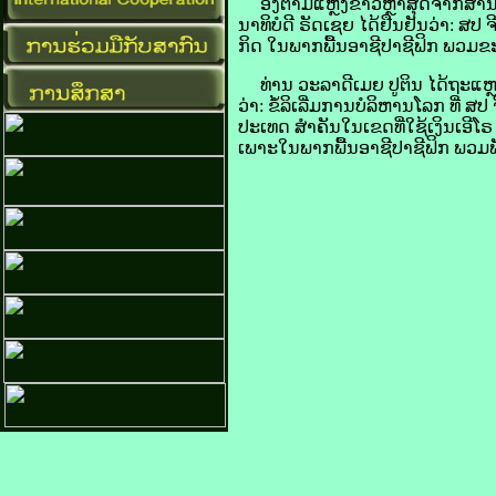
​ອີງ​ຕາມ​ແຫຼ່ງ​ຂ່າວ​ຫຼ້າ​ສຸດ​ຈາກ​ສຳ
ນາທິບໍດີ ຣັດ​ເຊຍ ໄດ້​ຢືນ​ຢັນ​ວ່າ: ​ສ
ກິດ ໃນ​ພາກ​ພື້ນ​ອາຊີ​ປາ​ຊີ​ຟິກ ພວມ​ຂ
ທ່ານ ວະ​ລາ​ດີ​ເມຍ ປູ​ຕິນ ໄດ້​ຖະແຫຼງ
ວ່າ: ຂໍ້​ລິ​ເລີ່ມ​ການ​ບໍລິຫານ​ໂລກ ທີ່
ປະເທດ ​ສຳຄັນ​ໃນ​ເຂດ​ທີ່​ໃຊ້​ເງິນ​ເອ
ເພາະ​ໃນ​ພາກ​ພື້ນ​ອາຊີ​ປາ​ຊີ​ຟິກ ພວມ​ພ