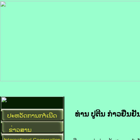
ທ່ານ ປູຕີນ ກ່າວຢືນຢັ