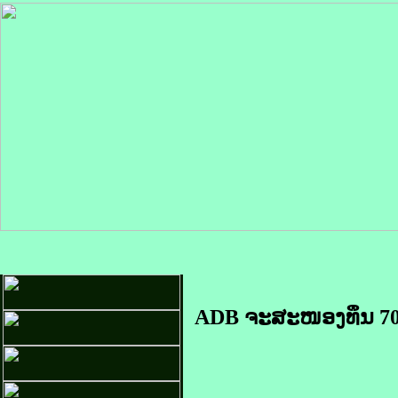
ADB ຈະ​ສະໜອງ​ທຶນ 70 ຕື້