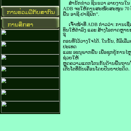
​ສໍານັກ​ຂ່າວ ຊິນ​ຮວາ ລາຍ​ງານ​ໃນ ​ວັ
ADB ຈະ​ໃຫ້ການ​ສະໜັບສະໜູນ 70 ຕື້​ໂດ​ລາ​
​ພື້ນ​ ອາຊີ-ປາ​ຊີ​ຟິກ”.
ເຈົ້າ​ໜ້າທີ່ ADB ກ່າວ​ວ່າ: ການ​ເຊື່ອ
ທຶນ​ໃຫ້​ຕ່ຳ​ລົງ ແລະ ສ້າງ​ໂອກາດ​ຫຼາຍ​ກ
ຈີ​
ຕອນ​ທີ່​ໄວ້​ວາງໃຈ​ໄດ້. ໃນ​ນັ້ນ, ຂໍ້​ລິ​
ປະເທດ
ແລະ ອະນຸ​ພາກ​ພື້ນ ເພື່ອ​ຊຸກຍູ້​ການ​ໄ
ຊ່ວຍ​ໃຫ້​
ຫຼຸດ​ຄວາມ​ແຕກ​ໂຕນ​ກັນ​ດ້ານ​ພື້ນຖານ​ໂຄ
​ເຕີບ​ໂຕ​ທີ່​ຂັບ​ເຄື່ອນ​ໂດຍ​ປັນຍາ​ປະດິດ.