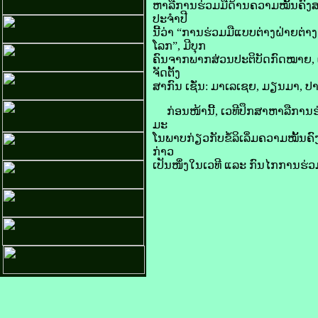
​ຫາລື​ການ​ຮ່ວມ​ມື​ດ້ານ​ຄວາມ​ໝັ້ນຄົງ​ສ
ປະຈຳ​ປີ​
ນີ້​ວ່າ “ການ​ຮ່ວມ​ມື​ແບບ​ຕ່າງ​ຝ່າຍ​
ໂລກ”, ມີ​ບຸກ
ຄົນ​ຈາກ​ພາກສ່ວນ​ປະຕິບັດ​ກົດໝາຍ, ຜູ
ຈັດຕັ້ງ​
ສາກົນ ເຊັ່ນ: ມາ​ເລ​ເຊຍ, ມຽນ​ມາ, ປາ​
ກ່ອນ​ໜ້າ​ນີ້, ເວທີ​ປຶກສາ​ຫາລື​ການ​ຮ
ມະ
ໂນພາບ​ກ່ຽວ​ກັບ​ຂໍ້​ລິ​ເລິ່ມ​ຄວາມ​ໝັ້ນ
ກ່າວ​
ເປັນ​ໜຶ່ງ​ໃນ​ເວທີ ແລະ ກົນ​ໄກ​ການ​ຮ່ວ