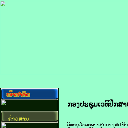
ກອງ​ປະຊຸມ​ເວທີ​ປຶກສາ
ວິທະຍຸ-ໂທລະພາບ​ສູນ​ກາງ ​ສປ ຈີນ ລາຍ​