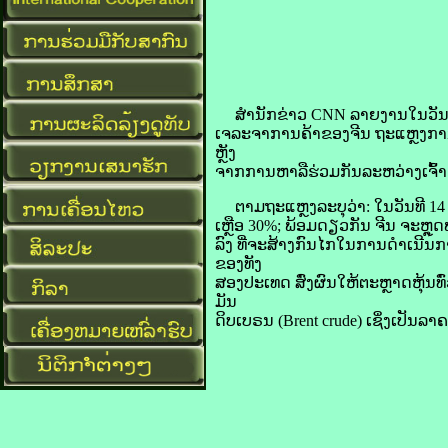
ສຳນັກ​ຂ່າວ CNN ລາຍ​ງານ​ໃນ​ວັນ​ທີ 
ເຈລະຈາ​ການ​ຄ້າ​ຂອງ​ຈີນ ຖະແຫຼງການ​
ຫຼັງ​
ຈາກ​ການ​ຫາລື​ຮ່ວມ​ກັນ​ລະຫວ່າງ​ເຈົ້າ​
ຕາມ​ຖະແຫຼງ​ລະບຸ​ວ່າ: ໃນ​ວັນ​ທີ 14 
ເຫຼືອ 30%; ພ້ອມ​ດຽວ​ກັນ ຈີນ ​ຈະ​ຫຼຸດ​
ລົງ ທີ່​ຈະ​ສ້າງ​ກົນ​ໄກ​ໃນ​ການ​ດຳເນ
ຂອງ​ທັງ​
ສອງ​ປະເທດ ສົ່ງ​ຜົນ​ໃຫ້​ຕະຫຼາດ​ຫຸ້ນ​ທົ
ມັນ​
ດິບ​ເບຣນ (Brent crude) ເຊິ່ງ​ເປັນ​ລາຄາ​