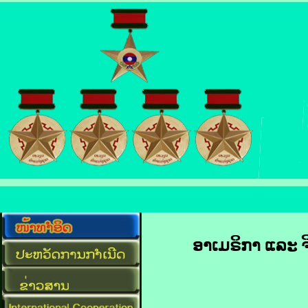
ອາ​ເມ​ຣິ​ກາ ແລະ 