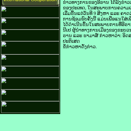
​ຂ່າວ​ທາງ​ການ​ຂອງ​ອີ​ຣານ ໄດ້​ລົງ​ຂ່າວ
ຂອງ​ປະເທດ, ໃນ​ສະພາບ​ການ​ຄວາມ​ເຄັ່ງ​ຕຶງ
ເລີ່ມ​ຂຶ້ນ​ແຕ່​ວັນ​ທີ 9 ສິງຫາ ແລະ ຄາດ
ການ​ຊ້ອມ​ຮົບ​ຄັ້ງ​ນີ້ ແມ່ນ​ເພື່ອ​ແນໃສ
ໄດ້​ດຳເນີນ​ຂຶ້ນ​ໃນ​ສະພາບ​ການ​ທີ່​ອີ​
​ນີ​ເຢ ຜູ້ນຳ​ທາງ​ການເມືອງ​ຂອງ​ຂະ​ບວນ
ຣານ ແລະ ຮາ​ມາສ໌ ກ່າວ​ຫາ​ວ່າ: ອິດ​ສະ
ປະຕິເສດ
​ຂໍ້​ກ່າວ​ຫາ​ດັ່ງກ່າວ.