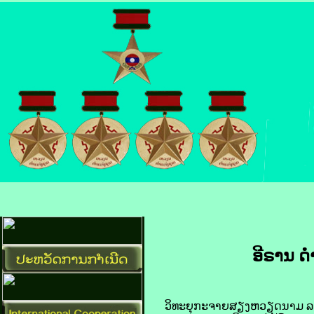
ອີ​ຣານ ດ
ວິທະຍຸ​ກະຈາຍສຽງ​ຫວຽດນາມ ລາຍ​ງານ​ໃຫ