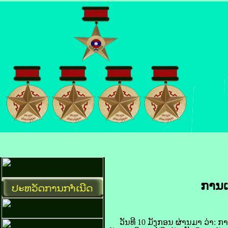
ການ​ເ
ວັນ​ທີ 10 ມັງກອນ ຜ່ານ​ມາ ວ່າ: ກາ​ຕາ