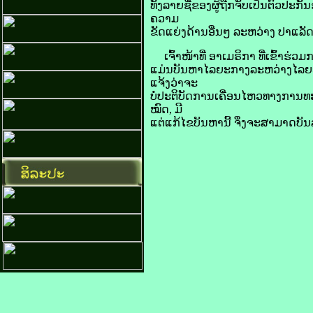
​ທັງ​ລາຍ​ຊື່​ຂອງ​ຜູ້​ຖືກ​ຈັບ​ເປັນ​ຕົວ​ປະ
ຄວາມ
​ຂັດ​ແຍ່ງ​ດ້ານ​ອື່ນໆ​ ລະຫວ່າງ ​ປາ​ແລັດ​ສ
ເຈົ້າ​ໜ້າທີ່​ ອາ​ເມ​ຣິ​ກາ ທີ່​ເຂົ້າ​ຮ
​ແມ່ນ​ບັນຫາ​ໄລຍະ​ກາງ​ລະຫວ່າງ​ໄລຍະ​ທ
ແຈ້ງວ່າ​ຈະ
​ບໍ່​ປະຕິບັດ​ການເຄື່ອນໄຫວ​ທາງ​ການ​ທ
ໝົດ, ມີ​
ແຕ່​ແກ້​ໄຂ​ບັນຫາ​ນີ້ ຈຶ່ງ​ຈະ​ສາມາດ​ບັ