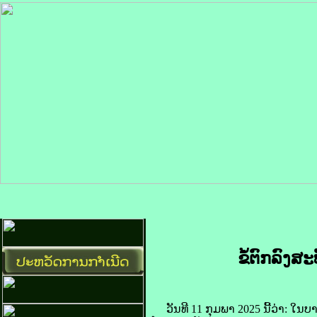
ຂໍ້​ຕົກລົງ​ສ
ວັນ​ທີ 11 ກຸມພາ 2025 ນີ້​ວ່າ: ໃນ​ບາດ