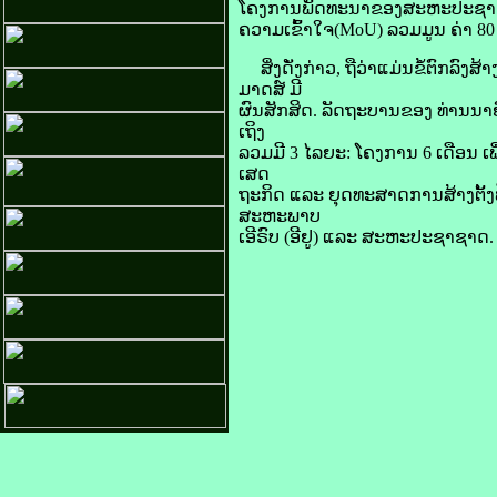
ໂຄງການ​ພັດທະນາ​ຂອງ​ສະຫະ​ປະຊາ​ຊາດ 
ຄວາມ​ເຂົ້າໃຈ(MoU) ລວມມູນ ຄ່າ 80 
ສິ່ງ​ດັ່ງກ່າວ, ​ຖື​ວ່າແມ່ນ​ຂໍ້​ຕົກລົງ​
ມາດສ໌ ມີ​
ຜົນ​ສັກສິດ. ລັດຖະບານ​ຂອງ​ ທ່ານ​ນ
ເຖິງ
ລວມ​ມີ 3 ໄລຍະ: ໂຄງການ 6 ເດືອນ ເພື່
ເສດ
ຖະກິດ ແລະ ຍຸດ​ທະ​ສາດ​ການ​ສ້າງຕັ້ງ​
ສະຫະພາບ​
ເອີ​ຣົບ (ອີ​ຢູ) ແລະ ສະຫະ​ປະຊາ​ຊາດ.