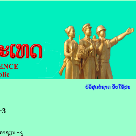
ບໍລິສຸດຕໍ່ຊາດ ຮັບໃຊ້ປະຊາ
+3
, ອາ​ຊຽນ +3,