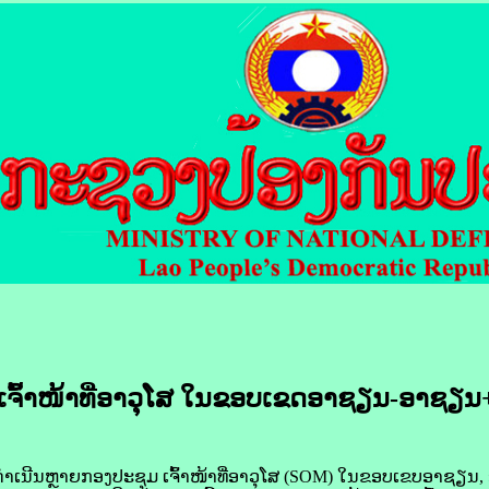
ເຈົ້າ​ໜ້າທີ່​ອາວຸໂສ ໃນ​ຂອບ​ເຂດ​ອາ​ຊຽນ-ອາ​ຊຽນ
ດຳເນີນ​ຫຼາຍ​ກອງ​ປະຊຸມ ເຈົ້າ​ໜ້າທີ່​ອາວຸໂສ (SOM) ໃນ​ຂອບ​ເຂບ​ອາ​ຊຽນ