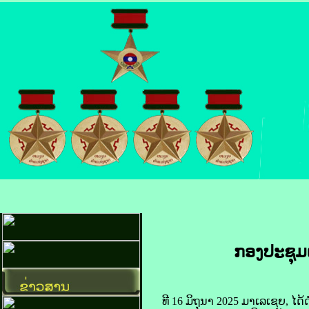
ກອງ​ປະຊຸມ​
​ທີ 16 ມິຖຸນາ 2025 ມາ​ເລ​ເຊຍ, ໄດ້​