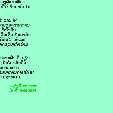
ຜູ້​ແທນ​ທີ່​ມາ​
​ມື​ໃນ​ບັນດາ​ກົນ​ໄກ
ດ້ ແລະ ກຳ
ງ, ຕະຫຼອດ​ຮອດ​ການ
່​ໜ້າ​ຊື່ນ
ດີນ​ເຮືອ. ບັນດາ​ກົນ
ຄື່ອນໄຫວ​ທີ່​ແທດ
​ອາດຊະຍາ​ກຳ​ຂ້າມ​
ພາກ​ພື້ນ ຄື: ມຽນ​
​ກັນ​ໂດຍ​ສັນຕິ​ວິ
ບັນດາ​ປະເທດ​
​ສັນຍາການ​ຄ້າ​ເສລີ ອາ​
​ຂ້າມ​ຊາຍ​ແດນ.
ແຫຼ່ງທີ່ມາ: ຂກທ
ວັນທີ 18/06/2025