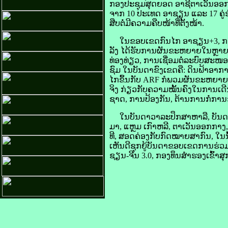
ກອງ​ປະຊຸມ​ສຸດ​ຍອດ ອາຊີ​ຕາເວັນ​ອອກ 
ຈາກ 10 ປະເທດ ອາ​ຊຽນ ແລະ 17 ຄູ່​ຮ່ວມ
ສືບຕໍ່​ມີ​ຄວາມ​ຄືບ​ໜ້າທີ່​ຕັ້ງໜ້າ.
ໃນ​ຂອບ​ເຂດ​ກົນ​ໄກ ອາ​ຊຽນ+3, ກາ
ລັງ ​ໄດ້​ຮັບ​ການ​ຜັນ​ຂະຫຍາຍ​ໃນ​ຫຼ
ທ່ອງທ່ຽວ, ການ​ເຊື່ອມ​ຕໍ່​ລະບົບ​ສະໜ
​ຊົມ ໃນ​ບັນດາ​ຂົງເຂດ​ຄື: ດິນ​ຟ້າ​ອ
​ໄກ​ຂຶ້ນ​ກັບ ARF ກໍ​ພວມ​ຜັນ​ຂະຫຍາຍ
​ຈິງ ກ່ຽວ​ກັບ​ຄວາມ​ໝັ້ນຄົງໃນ​ການ​ເດ
ຊາດ, ການ​ປ້ອງ​ກັນ, ຕ້ານ​ການ​ກໍ່​ການ
ໃນ​ບັນດາ​ວາລະ​ປຶກສາ​ຫາລື, ບັນດາ​ປ
ມາ, ແຫຼມ ເກົາຫລີ, ຕາເວັນ​ອອກ​ກາງ, ກາ
ທີ, ສອດຄ່ອງ​ກັບ​ກົດໝາຍ​ສາກົນ, ໃນ​ນ
ເຫັນ​ດີ​ຊຸກຍູ້​ບັນດາ​ຂອບ​ເຂດ​ການ​ຮ່ວ
ຊຽນ-ຈີນ 3.0, ກອງ​ທຶນ​ສຳຮອງ​ເຂົ້າ​ສ