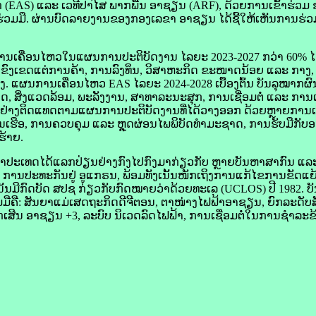
(EAS) ແລະ ເວທີ​ປາ​ໄສ ພາກ​ພື້ນ ອາ​ຊຽນ (ARF), ດ້ວຍ​ການ​ເຂົ້າ​ຮ່ວມ ຂອງ​
​ມື. ຜ່ານ​ບົດ​ລາຍ​ງານ​ຂອງ​ກອງ​ເລຂາ ອາ​ຊຽນ ໄດ້​ຊີ້​ໃຫ້​ເຫັນ​ການ​ຮ່ວມ
ນເຄື່ອນໄຫວ​ໃນ​ແຜນການ​ປະຕິບັດ​ງານ ໄລຍະ 2023-2027 ກວ່າ 60% ໄ
າຍ​ຂົງເຂດ​ແຕ່​ການ​ຄ້າ, ການ​ລົງທຶນ, ວິ​ສາ​ຫະ​ກິດ ຂະໜາດ​ນ້ອຍ ແລະ ກາ
ອງ. ແຜນການເຄື່ອນໄຫວ EAS ໄລຍະ 2024-2028 ເບື້ອງ​ຕົ້ນ ບັນລຸ​ໝາກຜົນທີ
າກາດ, ສິ່ງແວດລ້ອມ, ພະລັງງານ, ສາທາລະນະ​ສຸກ, ການ​ເຊື່ອມ​ຕໍ່ ແລະ ການ​ເ
ຢ່າງ​ຕິດ​ແທດ​ຕາມ​ແຜນການ​ປະຕິບັດ​ງານ​ທີ່​ໄດ້​ວາງ​ອອກ ດ້ວຍ​ຫຼາຍ​ການເ
ີນ​ເຮືອ, ການ​ຄວບ​ຄຸມ ແລະ ຫຼຸດຜ່ອນ​ໄພພິບັດ​ທຳ​ມະ​ຊາດ, ການ​ຮັບ​ມື​ກັບ
​ຮ້າຍ.
ະເທດໄດ້​ແລກປ່ຽນ​ຢ່າງ​ກົງ​ໄປ​ກົງ​ມາກ່ຽວ​ກັບ ຫຼາຍ​ບັນຫາ​ສາກົນ ແລະ 
ນ​ປະ​ທະ​ກັນ​ຢູ່ ອູ​ແກຣນ, ພ້ອມ​ທັງເນັ້ນ​ໜັກ​ເຖິງການ​ແກ້​ໄຂ​ການ​ຂັດ​ແຍ້ງ
ັ້ນມີ​ກົດ​ບັດ ​ສປຊ ກ່ຽວ​ກັບ​ກົດໝາຍ​ວ່າ​ດ້ວຍ​ທະເລ (UCLOS) ປີ 1982. 
ມ​ມື​ຄື: ສັນຍາ​ແມ່​ເສດຖະກິດ​ດີ​ຈີ​ຕອນ, ຕາ​ໜ່າງ​ໄຟຟ້າ​ອາ​ຊຽນ, ຍົກ​ລະດັບ
ຸກ​ເສີນ ອາ​ຊຽນ +3, ລະບົບ ນິເວດ​ລົດໄຟ​ຟ້າ, ການ​ເຊື່ອມ​ຕໍ່ໃນ​ການ​ຊຳລະ