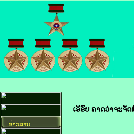
ເອີ​ຣົບ ຄາດ​ວ່າ​ຈະ​ຈັ