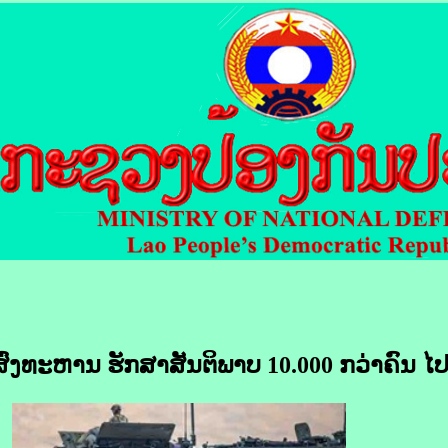
ດ​ສົ່ງ​ທະຫານ ​ຮັກສາ​ສັນຕິພາບ 10.000 ກວ່າ​ຄົນ​ ໄ