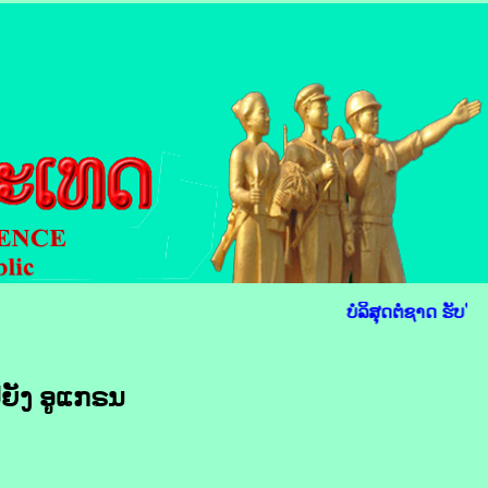
ບໍລິສຸດຕໍ່ຊາດ ຮັບໃຊ
ປ​ຍັງ ອູ​ແກຣນ