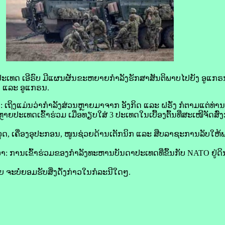
ປະເທດ ເອີ​ຣົບ ມີ​ແຜນ​ຜັນ​ຂະຫຍາຍ​ກຳລັງ​ຮັກສາ​ສັນຕິພາບ​ໄປ​ຍັງ ອູ​ແກຣນ 
ເຊຍ ແລະ ອູ​ແກຣນ.
 ເຖິງ​ແມ່ນ​ວ່າ​ກຳລັງ​ສ່ວນ​ຫຼາຍ​ມາ​ຈາກ ອັງກິດ ແລະ ຝຣັ່ງ ກໍ​ຕາມແຕ່ທ່
ຫຼາຍ​ປະເທດ​ເຂົ້າ​ຮ່ວມ ເມື່ອ​ທຽບໃສ່ 3 ປະເທດ​ໃນ​ເບື້ອງ​ຕົ້ນ​ທີ່​ສະເໜີ​ຈັດ​ສົ
ວຸດ, ເຄື່ອງ​ອຸປະກອນ, ໜູນ​ຊ່ວຍ​ດ້ານ​ເຕັກນິກ ແລະ ສືບ​ລາຊະການ​ລັບ​ໃຫ
່າ: ການ​ເຂົ້າ​ຮ່ວມ​ຂອງ​ກຳລັງ​ທະຫານ​ບັນດາ​ປະເທດ​ທີ່​ຂຶ້ນ​ກັບ NATO ຢູ່
ຈະ​ບໍ່​ຍອມຮັບ​ສິ່ງ​ດັ່ງກ່າວ​ໃນ​ກໍລະນີ​ໃດໆ.