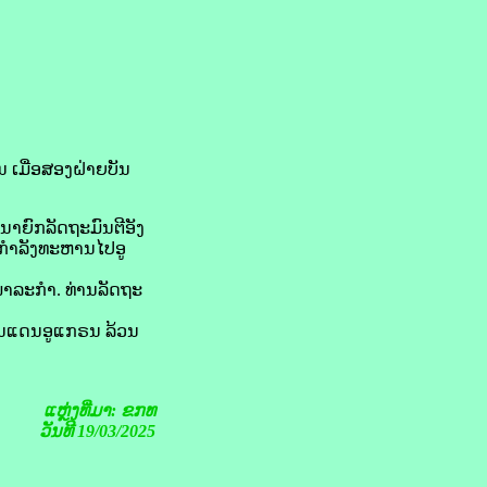
ເມື່ອ​ສອງ​ຝ່າຍ​ບັນ
ານນາຍົກລັດຖະມົນຕີອັງ
່ງ​ກຳລັງ​ທະຫານ​ໄປອູ​
້​ພາລະ​ກຳ. ທ່ານລັດຖະ
​ດິນແດນອູ​ແກຣນ ລ້ວນ​
ແຫຼ່ງທີ່ມາ: ຂກທ
ວັນທີ 19/03/2025