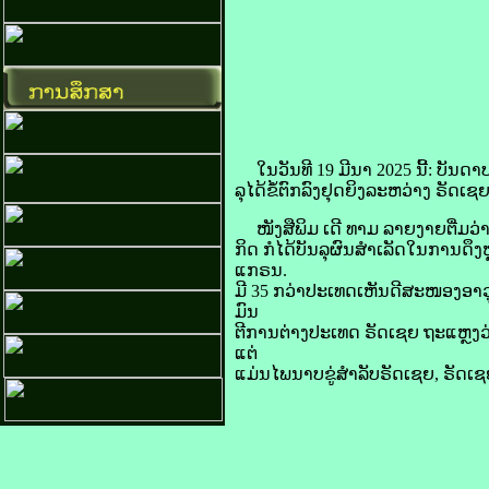
ໃນ​ວັນ​ທີ 19 ມີນາ 2025 ນີ້: ບັນດາ​
ລຸ​ໄດ້​ຂໍ້​ຕົກລົງ​ຢຸດ​ຍິງ​ລະຫວ່າງ ຣັດ​
ໜັງສືພິມ ເດີ ທາມ ລາຍ​ງາຍ​ຕື່ມ​ວ່າ:
ກິດ ກໍ​ໄດ້​ບັນລຸ​ຜົນສຳເລັດ​ໃນ​ການ​ດຶງ​
ແກຣນ.
ມີ 35 ກວ່າ​ປະເທດ​ເຫັນ​ດີ​ສະໜອງ​ອາ
ມົນ
ຕີ​ການ​ຕ່າງປະເທດ ຣັດ​​​ເຊຍ ຖະແຫຼງ​ວ
ແຕ່​
ແມ່ນ​ໄພ​ນາບ​ຂູ່​ສຳລັບຣັດ​ເຊຍ, ຣັດເຊຍ 