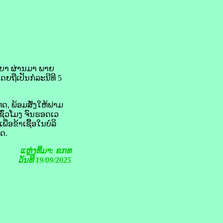
ນຍາ ຜ່ານ​ມາ ພາຍ
​ຖື​ເປັນ​ກໍລະນີ​ທີ 5
, ພ້ອມ​ສັ່ງ​ໃຫ້​ຟາມ
 ຊົ່ວໂມງ ຈົນ​ຮອດ​ເວ
່ອ​ຂ້າ​ເຊື້ອ​ໃນ​ບໍລິ
ົດ.
ແຫຼ່ງທີ່ມາ: ຂກທ
ວັນທີ 19/09/2025