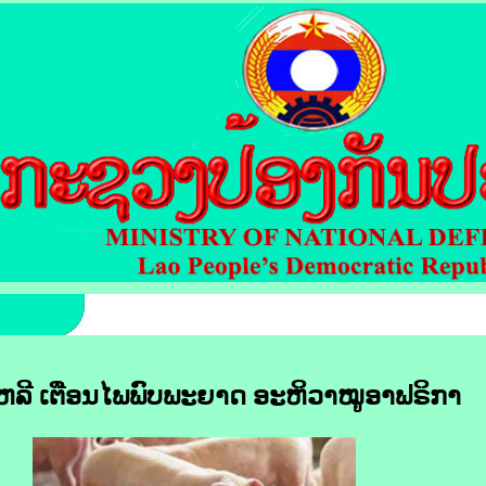
ຫລີ ເຕືອນ​ໄພ​ພົບ​ພະຍາດ​ ອະຫິ​ວາ​ໝູ​ອາ​ຟຣິ​ກາ