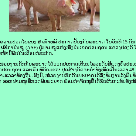
​ປອດ​ໄພ​ຂອງ ​ສ ​ເກົາຫລີ ປະກາດ​ປ້ອງ​ກັນ​ພະຍາດ ໃນ​ວັນ​ທີ 15 ກັ
ຟຣິ​ກາ​ໃນ​ໝູ (ASF) ຢູ່​ຟາມ​ໝູ​ແຫ່ງ​ໜຶ່ງ​ໃນ​ເຂດ​ຢອນ​ຊອນ ແຂວງ​ຢອງ​ກີ ໂດຍ
ນ​ໜ້າ​ນີ້​ພົບ​ໃນ​ເດືອນ​ກໍລະກົດ.
ວຍ​ງານ​ກັກ​ກັນ​ພະຍາດ​ໄດ້​ອອກ​ປະກາດ​ເຕືອນ​ໄພ​ລະດັບ​ສີແດງ​ທົ່ວ​ປະເທດ
​ຢອນ​ຊອນ ແລະ ພື້ນ​ທີ່​ອ້ອມ​ຮອບ​ຢຸດ​ສ້າງ​ກິດຈະກຳ​ທັງ​ໝົດ​ເປັນ​ເວລາ 48
ລາ​ທ້ອງຖິ່ນ. ທັງ​ນີ້, ໜ່ວຍ​ງານ​ກັກ​ກັນ​ພະຍາດ​ໄດ້​ສົ່ງ​ທີມ​ງານ​ລົງພື້ນ​ທີ່​ເພື
ອກ​ຟາມ​ໝູ​ ທີ່​ກວດ​ພົບ​ພະຍາດ ພ້ອມ​ກຳຈັດ​ໝູ​ທີ່​ໄດ້​ຮັບ​ຜົນ​ກະທົບ​ທັງ​ໝ