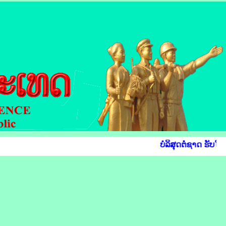
ບໍລິສຸດຕໍ່ຊາດ ຮັບໃຊ