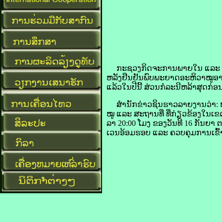
​ກະຊວງ​ກິດຈະການ​ພາຍ​ໃນ ແລະ ຄວາມ
ຫລັງ​ຢືນຢັນ​ພົບ​ພະຍາດ​ອະຫິ​ວາ​ໝູ​ອາ​
ແລ້ວ​ໃນ​ປີ​ນີ້ ສ່ວນ​ກໍລະນີ​ຫລ້າ​ສຸດ​ກ່ອ
ສຳນັກ​ຂ່າວ​ຊິນ​ຮາວ​ລາຍ​ງານ​ວ່າ: ໜ່
ໝູ ແລະ ສະຖານທີ່ ທີ່​ກ່ຽວຂ້ອງ​ໃນ​ເຂດ
ລາ 20:00 ໂມງ ຂອງ​ວັນ​ທີ 16 ກັນຍາ ຕາມ​ເວ
ເວນ​ອ້ອມ​ຮອບ ແລະ ຄວບ​ຄຸມ​ການ​ເຂົ້າ-ອ