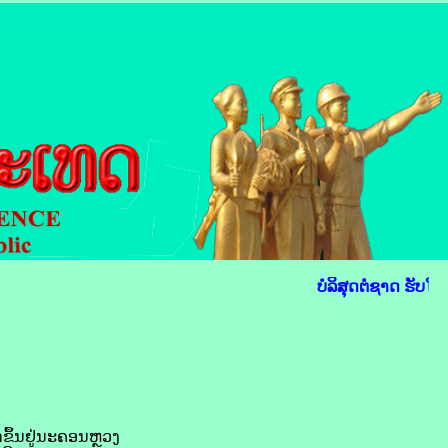
ບໍລິສຸດຕໍ່ຊາດ ຮັບໃຊ
ດ​ຂຶ້ນ​ຢູ່​ນະຄອນຫຼວງ