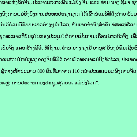
ີ່​ປຶກສາ​ແຫ່ງ​ລັດ​ຈີນ, ປະທານ​ສະຫະພັນ​ແມ່ຍິງ ຈີນ ແລະ ທ່ານ ນາງ ຊີ​ມາ ຊາ​ມ
ງ​ອົງການ​ແມ່ຍິງ​ອົງການ​ສະຫະ​ປະຊາ​ຊາດ ໄດ້​ເຂົ້າ​ຮ່ວມ​ພິທີ​ດັ່ງກ່າວ ພ້ອມ​
ິນ​ດີ​ຮ່ວມ​ມື​ກັບ​ປະເທດ​ຕ່າງໆ​ໃນ​ໂລກ, ຫັນ​ເຈດ​ຈຳນົງ​ສຳຄັນ​ທີ່​ສະເໜີ​ໂດຍ
ນ​ຍຸດ​ທະ​ສາດ​ທີ່​ບັນລຸ​ໃນ​ກອງ​ປະຊຸມ​ໃຫ້​ກາຍເປັນ​ການເຄື່ອນໄຫວ​ຕົວ​ຈິງ, ເພື່
​ເປັນ​ຈິງ ແລະ ສ້າງ​ຊີວິດ​ທີ່​ດີງາມ. ທ່ານ ນາງ ຊາ​ມີ ບາ​ຮຸ​​ສ ຍ້ອງຍໍ​ຊົມເຊີຍ
ອບສ່ວນ​ໃຫຍ່​ຫຼວງ​ຂອງ​ຈີນ​ທີ່​ມີ​ຕໍ່ ການ​ພັດທະນາ​ແມ່ຍິງ​ທົ່ວ​ໂລກ, ປະເທ
ູ້ຕາງໜ້າ​ປະມານ 800 ຄົນ​ທີ່​ມາ​ຈາກ 110 ກວ່າ​ປະເທດ​ແລະ ອົງ​ການຈັດຕັ້ງ​
ດ “ຖະແຫຼງການ​ປະທານ​ກອງ​ປະຊຸມ​ສຸດ​ຍອດ​ແມ່ຍິງ​ໂລກ”.