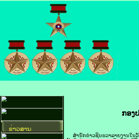
ກອງ​ປ
​ສຳນັກ​ຂ່າວ​ຊິນ​ຮວາ​ລາຍ​ງານ​ໃນ​ວັນ​ທີ