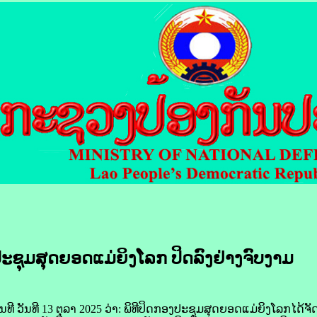
ະຊຸມ​ສຸດ​ຍອດ​ແມ່ຍິງ​ໂລກ ປິດ​ລົງ​ຢ່າງ​ຈົບງາມ
 ວັນ​ທີ 13 ຕຸລາ 2025 ວ່າ​​: ພິທີ​ປິດ​ກອງ​ປະຊຸມ​ສຸດ​ຍອດ​ແມ່ຍິງ​ໂລກ​ໄດ້​ຈັ