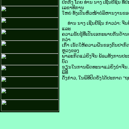
ປັກ​ກິ່ງ ໂດຍ ທ່ານ ນາງ ເຊີ້ນ​ຢີ​ຊິນ ທ
ເລຂາທິການ
​ໃຫຍ່ ທັງ​ເປັນ​ຫົວໜ້າ​ບໍລິຫານ​ງານ​ຂອ
ທ່ານ ນາງ ເຊີນ​ຢີ​ຊິນ ກ່າວ​ວ່າ: ຈີນ​ຍ
ແລະ
ຄວາມ​ຮັບ​ຮູ້​ທີ່​ເປັນ​ເອກະ​ພາບ​ກັນ​ດ້າ
ກວ່າ​
ເກົ່າ ​ເຮັດ​ໃຫ້​ຄວາມ​ຝັນ​ຂອງ​ຕົນ​ປາກົດ
ຫຼວງ​ຂອງ
​ພາລະກິດ​ແມ່ຍິງ​ຈີນ ພ້ອມ​ທັງການ​ປະກ
ບົດ
ຮຽນ​ໃນ​ການ​ພັດທະນາ​ແມ່ຍິງ​ນຳ​ຈີນ. ຜ
ພິທີ​
ດັ່ງກ່າວ, ໃນ​ພິທີ​ປິດ​ຍັງ​ໄດ້​ປະກາ