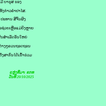
ີ ບາ​ຮຸ​​ສ ຮອງ​
ທັງ​ກ່າວ​ຄຳ​ປາ​ໄສ.
 ປະທານ ສີ​ຈິ້ນ​ຜິງ
ອ​ຊ່ວຍເຫຼືອ​ແມ່ຍິງ​ຫຼາຍ​
​ຜົນສຳເລັດ​ອັນ​ໃຫຍ່​
ດ​ຕ່າງໆ​ຄວນ​ຖອດ​ຖອນ​
ສາກົນ​ໄດ້​ເຂົ້າ​ຮ່ວມ​
ແຫຼ່ງທີ່ມາ: ຂກທ
ວັນທີ 20/10/2025