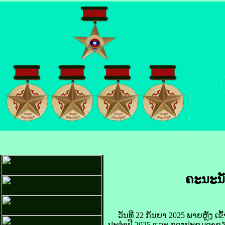
ຄະນະ​ນັ
​ວັນ​ທີ 22 ກັນຍາ 2025 ພາຍຫຼັງ ເຂົ້າ​
ປະຈຳ​ປີ 2025 ແລະ ກອງ​ປະຊຸມອາ​ຊຽນ (10