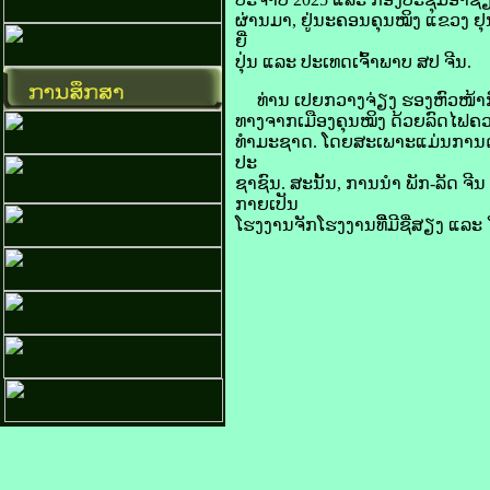
ຜ່ານ​ມາ, ຢູ່​ນະຄອນ​ຄຸນ​ໝິງ ແຂວງ ຢ
ຍີ່
ປຸ່ນ ແລະ ປະເທດ​ເຈົ້າພາບ ​ສປ ຈີນ.
ທ່ານ ເປຍ​ກວາງ​ຈ່ຽງ ຮອງ​ຫົວໜ້າ​ກົ
ທາງ​ຈາກ​ເມືອງ​ຄຸນ​ໝິງ ດ້ວຍ​ລົດໄຟ​ຄວ
ທຳ​ມະ​ຊາດ. ໂດຍ​ສະເພາະ​ແມ່ນ​ການ​ດ
ປະ
ຊາຊົນ. ສະນັ້ນ, ການ​ນຳ ພັກ-ລັດ ຈີນ ຈຶ
ກາຍເປັນ
ໂຮງງານ​ຈັກ​ໂຮງງານ​ທີ່​​ີ​ມີ​ຊື່​ສຽງ ແລະ