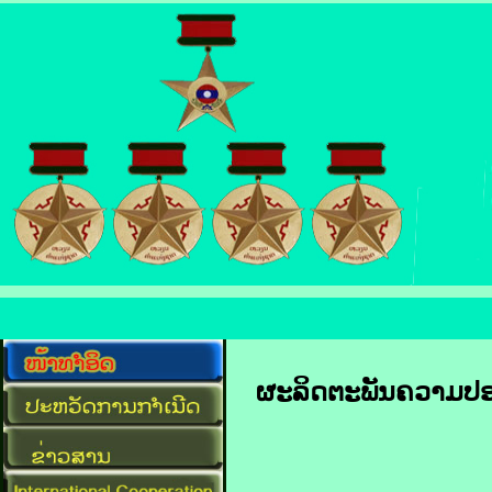
ຜະລິດ​ຕະ​ພັນ​ຄວາມ​ປອດ