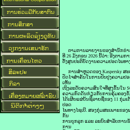
​ຕາມ​ການ​ລາຍ​ງານ​ຂອງ​ສຳນັກ​ຂ່າວ 
​ທີ 26 ມັງກອນ 2026 ນີ້ວ່າ: ອີງ​ຕາ
ຕັ້ງ​ສູນ​ປະຕິບັດ​ງານ​ຄວາມ​ປອດ​ໄພ​ທາງ​
ການ​ສຳ​ຫຼວດ​ຂອງ Kaspersky ສະແດງ​ໃ
​ປັດ​ໄຈ​ສຳຄັນ​ໃນ​ການ​ປັບປຸງ​ຄວາມ​ປ
ເຫັນ
​ເຖິງ​ລະດັບ​ຄວາມ​ສົນໃຈ​ທີ່​ສູງ​ຂຶ້ນ​ໃນ
ຄວາມ​ກົດ​ດັນ​ກ່ຽວ​ກັບ​ການ​ຄຸ້ມ​ຄອ
ໄດ້​ເຜີຍແຜ່​ບັນຊີ​ລາຍ​ຊື່​ຂອງ 11 ກຸ່ມ
ປອດ​
ໄພ​ທາງ​ໄຊ​ເບີ. ສອງ​ກຸ່ມ​ສະເພາະ​ຂອງ​ຜ
ກັນ​
ການ​ບຸກລຸກ ແລະ ລະບົບ​ສຳລັບ​ການ​ຮັບ
ການ​