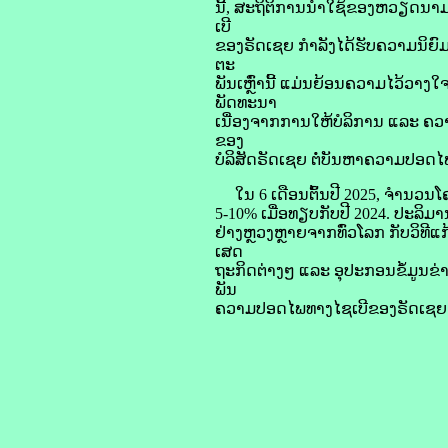
ນີ້, ສະຖິຕິ​ການ​ນຳ​ໃຊ້​ຂອງ​ຫວຽດນາມ ແມ
ເບີ​
ຂອງ​ຣັດ​ເຊຍ ກຳລັງ​ໄດ້​ຮັບ​ຄວາມ​ນິຍ
ຕະ
​ພັນ​ເຫຼົ່າ​ນີ້ ແມ່ນ​ຍ້ອນ​ຄວາມ​ໄວ້​ວາງ
ພັດທະນາ
ເນື່ອງ​ຈາກ​ການ​ໃຫ້​ບໍລິການ ແລະ ຄວາມ​ໝ
ຂອງ​
ບໍລິສັດ​ຣັດ​ເຊຍ ຕໍ່​ບັນຫາ​ຄວາມ​ປອດ​ໄ
ໃນ 6 ເດືອນ​ຕົ້ນ​ປີ 2025, ຈຳນວນ​ໂຄງກາ
5-10% ເມື່ອ​ທຽບ​ກັບ​ປີ 2024. ປະລິມານ​ກ
ຢ່າງ​ຫຼວງຫຼາຍ​ຈາກ​ທົ່ວ​ໂລກ ກັບ​ວິທີ​ແ
ເສດ
ຖະກິດ​ຕ່າງໆ ແລະ ອຸປະກອນ​ຂໍ້​ມູນ​ຂ່າວ
ພັນ
ຄວາມ​ປອດ​ໄພ​ທາງ​ໄຊ​ເບີ​ຂອງ​ຣັດ​ເຊ