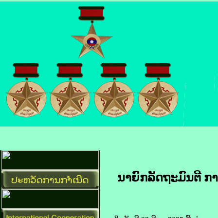
ນາຍົກລັດຖະມົນຕີ​ ກາ​​