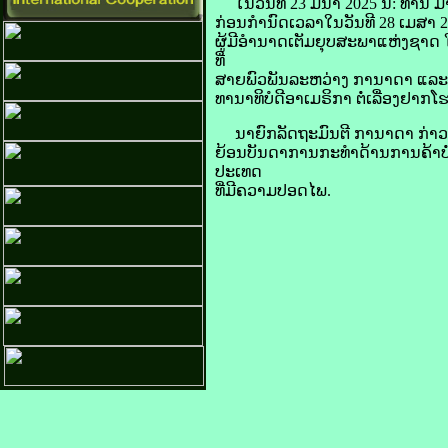
ໃນ​ວັນ​ທີ 23 ມີນາ 2025 ນີ້: ທ່ານ ມາ
​ກ່ອນ​ກຳນົດ​ເວລາ​ໃນ​ວັນ​ທີ 28 ເມສາ 20
ຜູ້​ມີ​ອຳນາດ​ເຕັມ​ຍຸບ​ສະພາ​ແຫ່ງ​ຊາ
ທີ່
ສາຍ​ພົວພັນ​ລະຫວ່າງ ກາ​​ນາດາ ແລະ ອາ​
ທານາທິບໍດີ​ອາ​ເມ​ຣິ​ກາ ຕໍ່​ເລື່ອງ​ຢາກ​
ນາຍົກລັດຖະມົນຕີ ກາ​ນາ​ດາ ​ກ່າວ​ຢ້ຳ​ວ່
ຍ້ອນ​ບັນດາ​ການ​ກະທຳ​ດ້ານ​ການ​ຄ້າ​ບໍ່​
ປະເທດ​
ທີ່​ມີ​ຄວາມ​ປອດ​ໄພ.