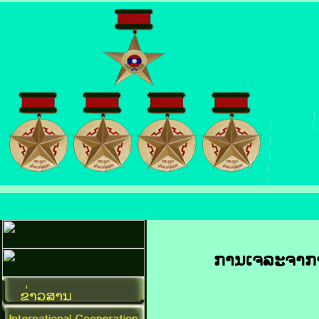
ການ​ເຈລະຈາ​ການ​