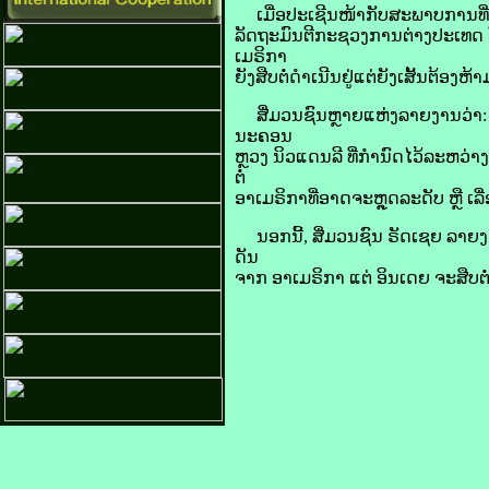
​ເມື່ອ​ປະ​ເຊີນ​ໜ້າ​ກັບ​ສະພາບ​ການ​ທີ່ ​
ລັດຖະມົນຕີ​ກະຊວງ​ການ​ຕ່າງປະເທດ ອິນ
ເມ​ຣິ​ກາ​
ຍັງ​ສືບຕໍ່​ດຳເນີນ​ຢູ່​ແຕ່​ຍັງ​ເສັ້ນ​ຕ້ອງ
ສື່​ມວນ​ຊົນ​ຫຼາຍ​ແຫ່ງ​ລາຍ​ງານ​ວ່າ:
ນະຄອນ
ຫຼວງ ​ນິວ​ແດນ​ລີ​ ທີ່​ກຳນົດ​ໄວ້​ລະຫວ່າ
ຕໍ່​
ອາ​ເມ​ຣິ​ກາ​ທີ່​ອາດ​ຈະ​ຫຼຸດ​ລະດັບ ຫຼື ເລື່
ນອກ​ນີ້, ສື່​ມວນ​ຊົນ ​ຣັດ​ເຊຍ ​ລາຍ​ງານ
ດັນ​
ຈາກ​ ອາ​ເມ​ຣິ​ກາ ແຕ່​ ອິນ​ເດຍ​ ຈະ​ສືບຕໍ່​ຈ