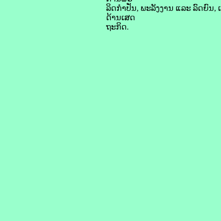
ລິດ​ກຳປັ່ນ, ພະລັງງານ ແລະ ລົດຍົນ, ເພີ
ດ້ານ​ເສດ
ຖະກິດ.