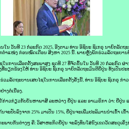
 ​ວັນ​ທີ 23 ກໍລະກົດ 2025, ອີງ​ຕາມ ​ທ່ານ ອິ​ຊິ​ບະ ຊິ​ເກ​ຣຸ ນາຍົກລັດຖະມົນ
​ຕຳແໜ່ງ ກ່ອນ​ໝົດ​ເດືອນ ສິງຫາ 2025 ນີ້. ພາຍຫຼັງ​ພັກ​ຮ່ວມ​ລັດຖະບານ​ທີ
​ການ​ເລືອກ​ຕັ້ງ​ສະພາ​ສູງ ຊຸດ​ທີ 27 ທີ່​ຈັດ​ຂຶ້ນ​ໃນ​ ວັນ​ທີ 20 ກໍລະກົດ ຜ
​ທີ່​ຮຽກຮ້ອງ​ໃຫ້ ​ທ່ານ ອິ​ຊິ​ບະ ຊິ​ເກ​ຣຸ ນາຍົກລັດຖະມົນຕີ​ຍີ່ປຸ່ນ ທັງເປັນປ
ວມ​ລັດຖະບານ​ເສຍ​ໄຊ​ໃນ​ການ​ເລືອກ​ຕັ້ງ​ຄັ້ງ​ນີ້, ທ່ານ ອິ​ຊິ​ບະ ຊິ​ເກ​ຣຸ ກ່າວ​
າງ​ຕໍ່​ເນື່ອງ.
​ກ່າວ​ກ່ຽວ​ກັບ​ບັນຫາ​ພາສີ ລະຫວ່າງ ຍີ່ປຸ່ນ ແລະ ອາ​ເມ​ຣິ​ກາ​ ວ່າ: ຍີ່ປຸ່ນ ແ
ັນ​ຈະ​ປັບ​ລົງ​ຈາກ 25% ມາ​ເປັນ 15%, ຍີ່ປຸ່ນ​ຈະ​ເພີ່ມ​ປະລິມານ​ນຳ​ເຂົ້າ ເຂົ
ເອກະ​ພາບ​ກັນ​ຕ່າງໆ ຄື: ວິ​ສາ​ຫະ​ກິດ​ຍີ່ປຸ່ນ ຈະ​ລົງທຶນ​ໃສ່​ຂົງເຂດ​ວັດ​ສະ​ດຸ​ເຄິ່ງ