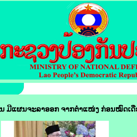
ຸ່ນ ມີ​ແຜນ​ຈະລາ​ອອກ ​ຈາກ​ຕຳແໜ່ງ​ ກ່ອນ​ໝົດ​ເດື