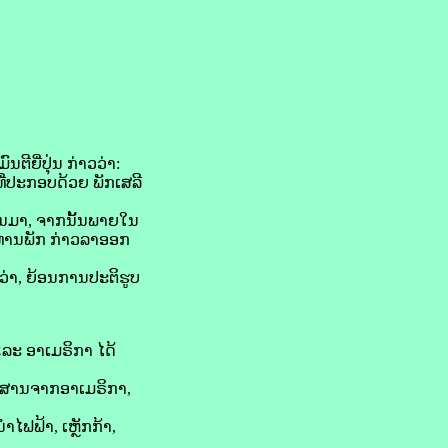
ຕີ​ຍີ່ປຸ່ນ ກ່າວ​ວ່າ:
່​ປະກອບ​ດ້ວຍ ພັກ​ເສລີ​
່ານ​ມາ, ຈາກນັ້ນພາຍ​ໃນ​
ະທານ​ພັກ ກ່າວ​ລາ​ອອກ​
ວ່າ, ​ຍ້ອນ​ການ​ປະຕິ​ຮູບ​
ລະ ອາ​ເມ​ຣິ​ກາ ໄດ້​
້າສານ​ຈາກ​ອາ​ເມ​ຣິ​ກາ,
​ນຳ​ໄຟຟ້າ, ເຫຼັກ​ກ້າ,