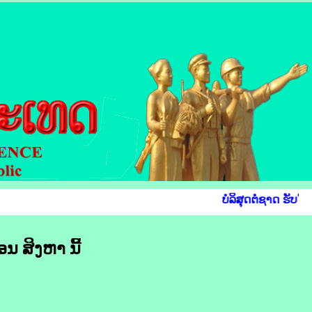
ບໍລິສຸດຕໍ່ຊາດ ຮັບໃຊ
ອນ ສິງຫາ ນີ້