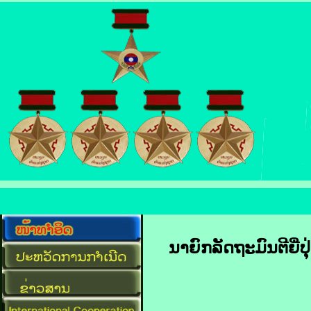
ນາຍົກລັດຖະມົນຕີ​ຍີ່ປ