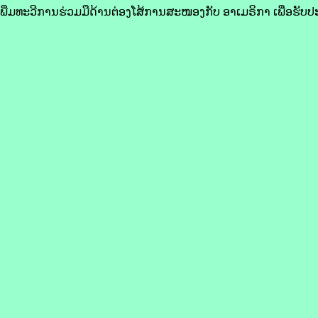
່ມ​ທະວີ​ການ​ຮ່ວມ​ມື​ດ້ານ​ຕ່ອງ​ໂສ້​ການ​ສະໜອງ​ກັບ​ ອາ​ເມ​ຣິ​ກາ ເພື່ອ​ຮັບປ