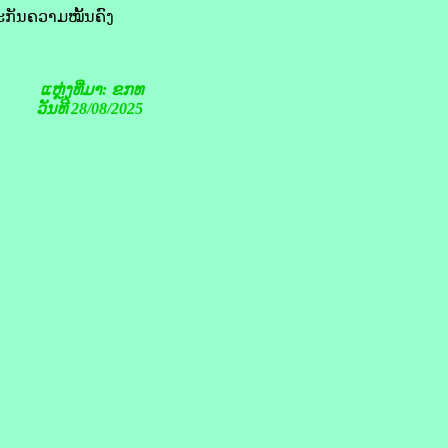
ະກັນ​ຄວາມ​ໝັ້ນຄົງ​
ແຫຼ່ງທີ່ມາ: ຂກທ
ວັນທີ 28/08/2025