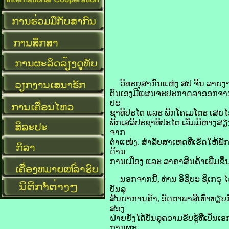
​ວິທະຍຸ​ສາກົນ​ແຫ່ງ ​ສປ ຈີນ ລາຍ​ງານ​ໃນ
ຕົນ​ເອງ​ມີ​ແຜນ​ຈະ​ປະກາດ​ລາ​ອອກ​ຈາກ
ປະ
ຊາທິປະໄຕ ແລະ ພັກ​ໂຄ​ເມ​ໂຕະ ເສຍ​ໄຊ​ໃນ
ພັກ​ເສລີ​ປະຊາທິປະໄຕ​ ເລີ່ມ​ມີ​ຫາງ​ສຽງ
ຈາກ​
ຕຳແໜ່ງ. ສຳລັບ​ສາເຫດ​ທີ່​ເຮັດ​ໃຫ້​ພັກ​ຮ່
ດ້ານ​
ການເມືອງ ແລະ ​ລາຄາ​ສິນຄ້າ​ເພີ່ມ​ຂຶ້ນ​ຢ່
ນອກຈາກ​ນີ້, ທ່ານ ອິ​ຊິ​ບະ ຊິ​ເກ​ຣຸ ໄດ້
ບັນລຸ​
ສັນຍາ​ການ​ຄ້າ, ອັດຕາ​ພາສີ​ເທົ່າ​ທຽບ​ກ
ສອງ​
ຝ່າຍ​ຍັງ​ໄດ້​ບັນລຸ​ຄວາມ​ຮັບ​ຮູ້​ທີ່​ເປັນ​
ການ​ຜະ