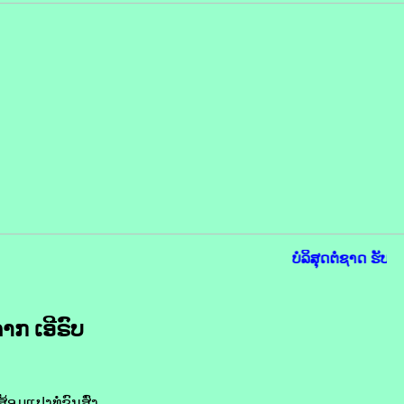
ບໍລິສຸດຕໍ່ຊາດ ຮັບໃ
ຈາກ ເອີ​ຣົບ
ອມແປງ​ທໍ່​ຂົນສົ່ງ​