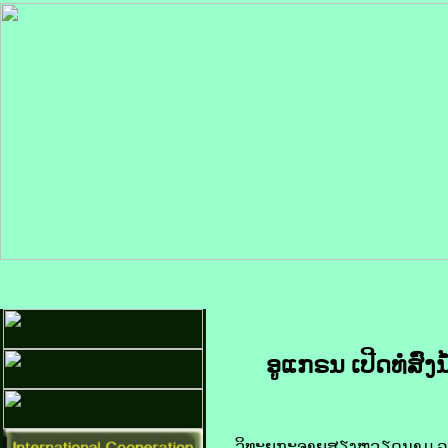
ອູ​ແກຣນ ເປີດ​ທໍ່​ສົ່
​ວິທະຍຸ​ກະຈາຍສຽງຫວຽດນາມ ລາຍ​ງານ​ເມື່