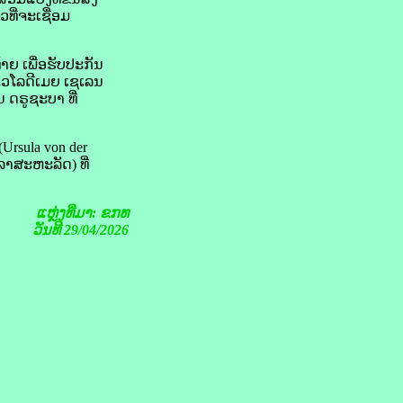
ທີ່​ຈະ​ເຊື່ອມ​
້າຍ ເພື່ອ​ຮັບປະກັນ​
ໂວ​ໂລ​ດີ​ເມຍ ເຊ​ເລນ​
 ດຣູ​ຊະບາ ທີ່​
(Ursula von der
​ລາ​ສະຫະລັດ) ທີ່​
ແຫຼ່ງທີ່ມາ: ຂກທ
ວັນທີ 29/04/2026