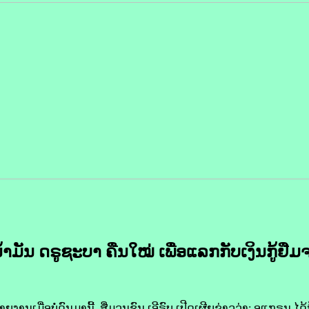
ງ​ນ້ຳມັນ ດຣູ​ຊະບາ ຄືນໃໝ່ ເພື່ອ​ແລກ​ກັບ​ເງິນ​ກູ້​ຢືມ
ອ​ບໍ່​ດົນ​ມາ​ນີ້, ສື່​ມວນ​ຊົນ ເອີ​ຣົບ ເປີດເຜີຍ​ຂ່າວ​ວ່າ: ອູ​ແກຣນ ໄດ້​ສ້