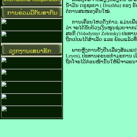
ນ້ຳມັນ ດຣູ​ຊະບາ ( Druzhba) ຂອງ ຣັດ​ເຊຍ
ຕໍ່​ການ​ສະໜອງ​ຄືນໃໝ່.
ການເຄື່ອນໄຫວ​ດັ່ງກ່າວ, ແມ່ນ​ເພື່ອ​ແນໃ
ວ່າ ຈະ​ໄດ້​ຮັບ​ບ້ວງ​ເງິນ​ໜູນ​ຊ່ວຍ​ຈາກ​
ສະ​ກີ (Volodymyr Zelensky) ປະທານາທິບ
ຖືກ​ເປ່​ເພ​ໄດ້​ສຳເລັດ ແລະ ພ້ອມ​ແລ້ວທີ່​
ພາຍຫຼັງ​ການ​ຢັ້ງຢືນເລື່ອງ​ສ້ອມແປງ​ສ
Leyen), ປະທານ​ຄະນະ​ກຳມະການ ເອີ​ຣົບ ກ່ຽ
ຖືກ​ໂຈະ​ໄວ້​ກ່ອນ​ໜ້າ​ນັ້ນ​ໃຫ້​ພິຈາລະນ