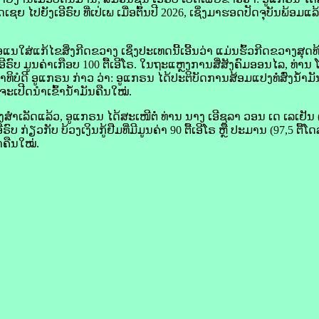
 ໄປ​ຍັງ​ເອີ​ຣົບ ທີ່​ເປ່​ເພ ເມື່ອ​ຕົ້ນ​ປີ 2026, ເຊິ່ງມາຮອດປັດຈຸບັນພ້ອມ​ແລ້ວ​
ສ່​ແກ້​ໄຂ​ສິ່ງ​ກີດຂວາງ ​ເຊິ່ງ​ປະເທດ​ນີ້​ເອີ້ນ​ວ່າ ແມ່ນ​ຮົ້ວ​ກີດຂວາງ​ສຸດ​ທ
ເອີ​ຣົບ ມູນ​ຄ່າ​ເກືອບ 100 ຕື້​ເອີ​ໂຣ. ໃນ​ຖະແຫຼງການສື່​ສັງຄົມ​ອອນ​ໄລ, ທ່ານ 
ໍດີ ອູ​ແກຣນ ກ່າວ ວ່າ: ອູ​ແກຣນ ໄດ້​ປະຕິບັດ​ການ​ສ້ອມແປງ​ທໍ່​ສົ່ງ​ນ້ຳມັນ
ຈະ​ເປີດນຳ​ເຂົ້າ​ນໍ້າມັນ​ຄືນໃໝ່.
ຳເລັດ​ແລ້ວ, ອູ​ແກຣນ ໄດ້​ສະເໜີ​ຕໍ່ ທ່ານ ນາງ ເອີ​ຊູ​ລາ ວອນ ເດ ເລ​ເຢັນ 
ວ​ກັບ ບ້ວງ​ເງິນກູ້​ຢືມ​ທີ່​ມີ​ມູນ​ຄ່າ 90 ຕື້​ເອີ​ໂຣ ຫຼື ປະມານ (97,5 ຕື້​ໂດ
າ​ຄືນໃໝ່.