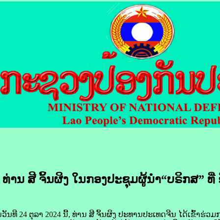
ານ ສີ​ ຈິ້ນ​ຜິງ ໃນ​ກອງ​ປະຊຸມ​​ຜູ້ນຳ“ບຣິກ​​ສ” ທີ
ທີ 24 ຕຸລາ 2024 ນີ້, ທ່ານ ສີ​ ຈິ້ນ​ຜິງ ປະທານ​ປະເທດ​ຈີນ​ ໄດ້​ເຂົ້າ​ຮ່