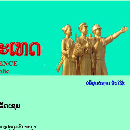
ບໍລິສຸດຕໍ່ຊາດ ຮັບໃຊ້ປະ
່ ຣັດເຊຍ
ວມ​ກອງ​ປະຊຸມ​ສົນທະນາ