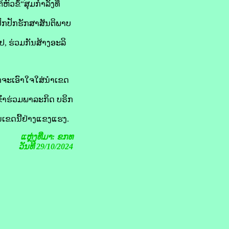
ວຂໍ້“ສຸມ​ກຳລັງ​ທີ່​
ົກ​ປັກ​ຮັກສາ​ສັນຕິພາບ​
, ຮ່ວມ​ກັນ​ສ້າງ​ອະລິ
ໍ​ຈະ​ເອົາໃຈໃສ່​ນຳ​ເຂດ​
້າ​ຮ່ວມ​ພາລະກິດ​ ບຣິກ​​
ຸດໃນເຂດນີ້ຢ່າງແຂງແຮງ.
ແຫຼ່ງທີ່ມາ: ຂກທ
ວັນທີ 29/10/2024