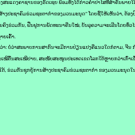
ງສະແດງ​ຄາ​ຊານ​ຂອງ​ຣັດ​ເຊຍ ພ້ອມ​ທັງ​ໄດ້​ກ່າວ​ຄຳ​ປາ​ໄສ​ທີ່​ສຳຄັນ​ພາຍ​ໃຕ້​ຫົ
​ສ້າງ​ປະຊາ​ຄົມ​ຮ່ວມ​ຊະຕາກຳ​ຂອງ​ມວນ​ມະນຸດ” ໂດຍ​ຊີ້​ໃຫ້​ເຫັນ​ວ່າ, ຕ້ອງ​ປ
ົງ​ຮ່ວມ​ກັນ, ຟື້ນ​ຟູ​ການ​ພັດທະນາ​ຄືນໃໝ່, ບັນລຸ​ຄວາມ​ຈະເລີນ​ໂດຍ​ທົ່ວ​ໄປ
າຍ​ເຄົ້າ.
ອີກວ່າ: ບໍ່​ວ່າ​ສະພາບ​ການ​ສາກົນ​ຈະ​ມີ​ການ​ປ່ຽນແປງ​ຄື​ແນວໃດ​ກໍ​ຕາມ, ຈີນ ​ກ
​ສະເໝີ​ຕົ້ນ​ສະເໝີ​ປາຍ, ສະໜັບສະໜູນ​ປະເທດ​ເຂດ​ໂລກ​ໃຕ້​ຫຼາຍ​ກວ່າ​ເກົ່າ​ເຂົ
ລກ​ໃຕ້, ຮ່ວມ​ກັນ​ຊຸກຍູ້​ການ​ສ້າງ​ປະຊາ​ຄົມ​ຮ່ວມ​ຊະຕາກຳ​ ຂອງ​ມວນ​ມະນ