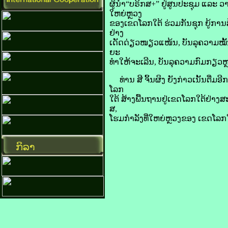
​ຜູ້ນຳ“ບຣິກ​​ສ+” ຢູ່​ສູນ​ປະຊຸມ ແລະ ວາ
ໃຫຍ່​ຫຼວງ​
ຂອງ​ເຂດ​ໂລກ​ໃຕ້ ຮ່ວມ​ກັນ​ຊຸກ ຍູ້​ການ
ຢ່າງ​
ເດັດດ່ຽວ​ໜຽວ​ແໜ້ນ, ບັນລຸ​ຄວາມ​ໝັ້ນຄ
ຍະ
​ທຳ​ໃຫ້​ຈະເລີນ, ບັນລຸ​ຄວາມ​ກົມກຽວ​ຫຼ
ທ່ານ ສີ​ ຈິ້ນ​ຜິງ ຍັງ​ກ່າວ​ເນັ້ນ​ຕື່ມ
ໂລກ
ໃຕ້ ສ້າງ​ພື້ນຖານ​ຢູ່​ເຂດ​ໂລກ​ໃຕ້​ຢ່າງ
ສ,
ໂຮມ​ກຳລັງ​ທີ່​ໃຫຍ່​ຫຼວງ​ຂອງ​ ເຂດ​ໂ