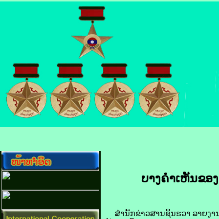
ບາງຄໍາເຫັນຂອງ ທ່
ສຳນັກ​ຂ່າວສານ​ຊິນ​ຮວາ​ ລາຍ​ງານ​ວັນ​