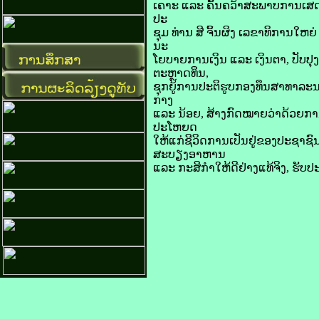
ເຄາະ ແລະ ຄົ້ນຄວ້າ​ສະພາບ​ການ​ເສດຖະ
ປະ
ຊຸມ ທ່ານ​ ສີ​ ຈິ້ນ​ຜິງ ເລຂາທິການ​ໃຫຍ່
ນະ
ໂຍບາຍ​ການ​ເງິນ ແລະ ເງິນຕາ, ປັບປຸງ​ນະ
ຕະຫຼາດ​ທຶນ,
ຊຸກຍູ້​ການ​ປະຕິ​ຮູບ​ກອງ​ທຶນ​ສາທາລະ
ກາງ
ແລະ ນ້ອຍ, ສ້າງ​ກົດໝາຍ​ວ່າ​ດ້ວຍ​ການ​ສ
ປະໂຫຍດ
​ໃຫ້​ແກ່​ຊີວິດ​ການ​ເປັນ​ຢູ່​ຂອງ​ປະຊາຊົ
ສະບຽງອາຫານ
ແລະ ກະສິກຳ​ໃຫ້​ດີ​ຢ່າງ​ແທ້​ຈິງ, ຮ