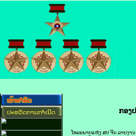
ກອງ​ປ
ໂທລະພາບ​ແຫ່ງ ​ສປ ຈີນ ລາຍ​ງານ ວັນ​ທີ