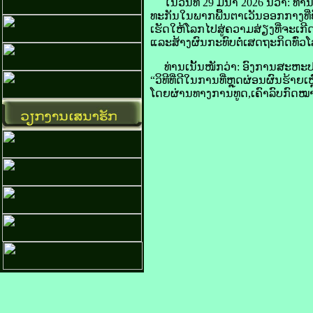
​ໃນ​ວັນ​ທີ 29 ມີນາ 2026 ນີ້​ວ່າ: ທ່
​ທະ​ກັນ​ໃນ​ພາກ​ພື້ນ​ຕາເວັນ​ອອກ​ກາງ​ທີ
​ເຮັດ​ໃຫ້​ໂລກ​ໄປ​ສູ່​ຄວາມ​ສ່ຽງ​ທີ່​ຈ
ແລະ​ສ້າງ​ຜົນ​ກະທົບ​ຕໍ່​ເສດຖະກິດ​ທົ່ວ​ໂລ
ທ່ານ​ເນັ້ນ​ໜັກ​ວ່າ: ອົງການ​ສະຫະ​ປະ
“ວິທີ​ທີ່​ດີ​ໃນ​ການ​ທີ່​ຫຼຸດຜ່ອນ​ຜົນ​ຮ້າ
​ໂດຍ​ຜ່ານ​ທາງ​ການ​ທູດ,ເຄົາລົບ​ກົດໝ