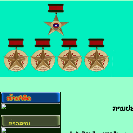
ການ​ປະ​