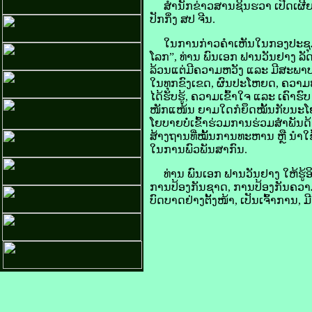
ສຳນັກ​ຂ່າວສານ​ຊິນ​ຮວາ ເປີດເຜີຍ​ວັນ​ທ
ປັກ​ກິ່ງ ​ສປ ຈີນ.
ໃນ​ການ​ກ່າວ​ຄຳ​ເຫັນ​ໃນ​ກອງ​ປະຊຸມ​
ໂລກ”, ທ່ານ ພົນ​ເອກ ຟານ​ວັນ​ຢາງ ລັດ
ລ້ວນ​ແຕ່​ມີ​ຄວາມ​ຫວັງ ແລະ ມີ​ສະພາບ​
ໃນ​ທຸກ​ຂົງເຂດ, ຜົນ​ປະໂຫຍດ, ຄວາມ​ໝ
ໄດ້​ຮັບ​ຮູ້, ຄວາມ​ເຂົ້າໃຈ ແລະ ເຄົາ
​ໜັກ​ແໜ້ນ ຍາມ​ໃດ​ກໍ​ຍຶດ​ໝັ້ນ​ກັບ​ນະໂ
ໂຍບາຍ​ບໍ່​ເຂົ້າ​ຮ່ວມ​ການ​ຮ່ວມ​ສຳພັນ​ດ້າ
ສ້າງ​ຖານ​ທີ່​ໝັ້ນ​ການ​ທະຫານ ຫຼື ນຳ​ໃຊ
ໃນ​ການ​ພົວພັນ​ສາກົນ.
ທ່ານ ພົນ​ເອກ ຟານ​ວັນ​ຢາງ ໃຫ້​ຮູ້​ອິ
ການ​ປ້ອງ​ກັນ​ຊາດ, ການ​ປ້ອງ​ກັນ​ຄວາມ
ບົດບາດ​ຢ່າງ​ຕັ້ງໜ້າ, ເປັນ​ເຈົ້າ​ການ,