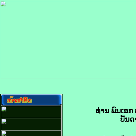
ທ່ານ ພົນ​ເອກ
ບັນດ