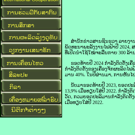
ສຳນັກ​ຂ່າວສານ​ຊິນ​ຮວາ ​ລາຍ​ງານ​ເ
ພັດທະນາ​ພະລັງ​ງານໄຟຟ້າ​ປີ 2024, ສະມາ
ທີ່​ເປີດ​ນຳ​ໃຊ້​ໃໝ່​ຈະ​ລື່ນ​ກາຍ 300 ລ້ານ​
ຮອດ​ທ້າຍ​ປີ 2024 ກຳລັງ​ຕິດ​ຕັ້ງ​ເຄື່ອງ
​ກຳລັງ​ຕິດ​ຕັ້ງ​ຂອງ​ເຄື່ອງ​ຈັກ​ຜະລິດ​ໄຟ
ມານ 40%. ໃນ​ປີຜ່ານມາ, ການ​ຫັນ​ໄປ​ສູ
ນັບ​ມາ​ຮອດ​ທ້າຍ​ປີ 2023, ຍອດ​ປະລິມານ​ກຳ
13,9% ເມື່ອ​ທຽບໃສ່​ປີ 2022. ກຳລັງ​ຕິດ​ຕັ
ວັດ, ກວມ​ຍອດ​ປະລິມານ​ກຳລັງ​ຕິດ​ຕັ້ງ​ເຄ
ເມື່ອ​ທຽບໃສ່​ປີ 2022.