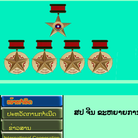
ສປ ຈີນ ຂະຫຍາຍການຜ