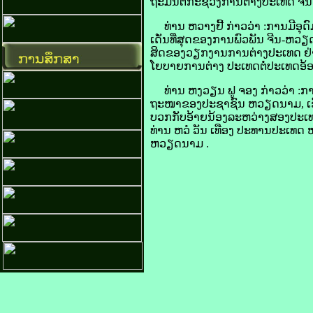
ຖະມົນຕີກະຊວງການຕ່າງປະເທດ ຈີນ
ທ່ານ ຫວາງຢີ້ ກ່າວວ່າ
:
ການມີອຸດ
ເດັ່ນທີ່ສຸດຂອງການພົວພັນ ຈີນ
-
ຫວຽ
ສິດຂອງວຽກງານການຕ່າງປະເທດ ຢ່າ
ໂຍບາຍການຕ່າງ ປະເທດຕໍ່ປະເທດອ້ອ
ທ່ານ ຫງວ​​ຽນ ຟູ ຈອງ ກ່າວວ່າ
:
ກາ
ຖະໜາຂອງປະຊາຊົນ ຫວຽດນາມ, ເຊື
ບວກກັບອ້າຍນ້ອງລະຫວ່າງສອງປະເທດ ຍ
ທ່ານ ຫວໍ ວັນ ເທືອງ ປະທານປະເທດ
ຫວຽດນາມ
.