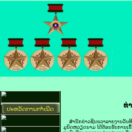
ທ່
ສຳນັກຂ່າວຊີນຮວາລາຍງານວັນທີ 1
ມູນິດຫວຽດນາມ ໄດ້ຕ້ອນຮັບການເຂົ