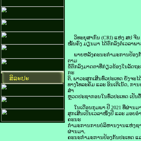
ວິທະຍຸ​ສາກົນ (CRI) ແຫ່ງ ​ສປ ຈີນ ລ
ໝັ້ນຄົງ ມຽນ​ມາ ໄດ້​ຕົກລົງ​ຕໍ່​ເວລາ​ພາ
ພາຍຫລັງ​ຄະນະ​ກຳມະການປ້ອງ​ກັນ​ຊາ
ຕາມ
​ຂໍ້​ຕົກລົງ​ມາດຕາ​ທີ່​ກ່ຽວຂ້ອງ​ໃນ​ລັດ​
ກະ
ຕິ, ພາວະ​ສຸກ​ເສີນ​ທົ່ວ​ປະເທດ ຍັງ​ຈະ​
​ທາງ​ໂທລະ​ຄົມ ແລະ ອິນ​ເຕີ​ເນັດ, ກ
ສຳ​
ຫຼວດ​ປະຊາກອນ​ໃນ​ທົ່ວ​ປະເທດ ເປັນຕົ
ໃນ​ເດືອນ​ກຸມພາ ປີ 2021 ທີ່​ຜ່ານ​ມາ,
​ສຸກ​ເສີນ​ເປັນ​ເວລາ​ໜຶ່ງ​ປີ ແລະ ມອບ​ອ
ຄະນະ
​ກຳມະການການ​ບໍລິຫານ​ງານແຫ່ງ​ຊາດ ເ
ຜ່ານ​ມາ,
ຄະນະ​ກຳມະການ​ປ້ອງ​ກັນ​ປະເທດ ແລະ ຄ