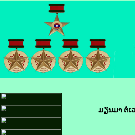
ມຽນ​ມາ ຕໍ່​ເ