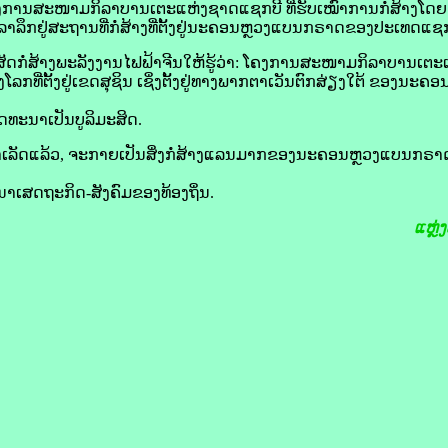
​ສະໜາມກິລາ​ບານເຕະ​ແຫ່ງ​ຊາດ​ແຊກ​ບີ​ ທີ່​ຮັບ​ເໝົາ​ການ​ກໍ່ສ້າງ​ໂດຍ​ກຸ່ມ​
​ລາ​ລຶກ​ຢູ່​ສະຖານທີ່​ກໍ່ສ້າງ​ທີ່​ຕັ້ງ​ຢູ່​ນະຄອນ​ຫຼວງ​ແບນ​ກຣາດ​ຂອງ​ປະເທດ​ແຊກ
ັດ​ກໍ່ສ້າງ​ພະລັງງານ​ໄຟຟ້າ​ຈີນ​ໃຫ້​ຮູ້​ວ່າ: ໂຄງການ​ສະໜາມກິລາ​ບານເຕະ
ີ່​ຕັ້ງ​ຢູ່​ເຂດ​ສຸ​ຊິນ ເຊິ່ງ​ຕັ້ງ​ຢູ່​ທາງ​ພາກ​ຕາເວັນຕົກ​ສ່ຽງ​ໃຕ້ ​ຂອງນ
ທະນາ​ເປັນ​ບູ​ລິ​ມະ​ສິດ.
ເລັດ​ແລ້ວ, ຈະ​ກາຍເປັນ​ສິ່ງ​ກໍ່ສ້າງ​ແລນ​ມາກ​ຂອງ​ນະຄອນຫຼວງ​ແບນ​ກຣາດ ເ
ນາ​ເສດຖະກິດ-ສັງຄົມ​ຂອງ​ທ້ອງຖິ່ນ.
ແຫຼ່