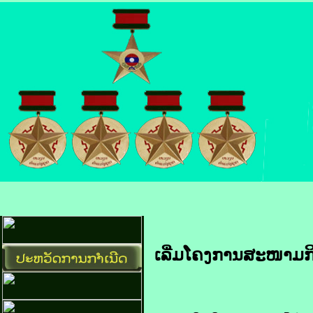
ເລີ່ມ​ໂຄງການ​ສະໜາມກິລາ​