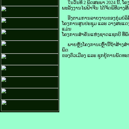
ໃນ​ວັນ​ທີ 2 ພຶດສະພາ 2024 ນີ້, ໂຄງການ
ພະລັງງານ​ໄຟຟ້າ​ຈີນ ​ໄດ້​ຈັດ​ພິທີ​ວາງ​ສີ
ອີງ​ຕາມ​ການ​ລາຍ​ງານ​ຂອງ​ກຸ່ມ​ບໍລິສ
ໂຄງການ​ສູນ​ປະຊຸມ ແລະ ​ວາງສະແດງ​ໂລກ​ທ
ແມ່ນ
​ໂຄງການ​ສຳຄັນ​ແຫ່ງ​ຊາດ​ແຊກ​ບີ ທີ່​ພັດ
ພາຍຫຼັງ​ໂຄງການ​ເຫຼົ່າ​ນີ້ຖ້າສ້າງ​ສຳ
ພົດ​
ຂອງ​ຕົວ​ເມືອງ ແລະ ຊຸກຍູ້​ການ​ພັດທະ