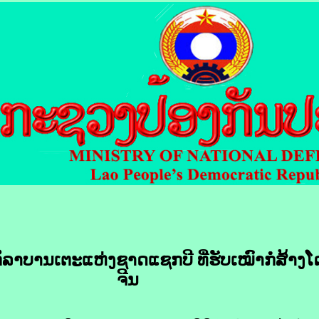
ບານເຕະ​ແຫ່ງ​ຊາດ​ແຊກ​ບີ​ ທີ່​ຮັບ​ເໝົາ​ກໍ່ສ້າງ​ໂດ
ຈີນ