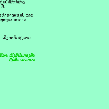
ບໍລິສັດ​ກໍ່ສ້າງ​
​ບີ.
​ແຫ່ງ​ຊາດ​ແຊກ​ບີ ແລະ
ະຄອນຫຼວງ​ແບນ​ກຣາດ
ຊິ່ງ​ຈະ​ຍົກ​ສູງ​ພາບ​
ງທີ່ມາ: ໜັງສືພິມກອງທັບ
ວັນທີ 07/05/2024