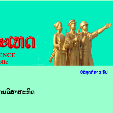
ບໍລິສຸດຕໍ່ຊາດ ຮັບໃຊ
ຍ​ວິ​ສາ​ຫະ​ກິດ​