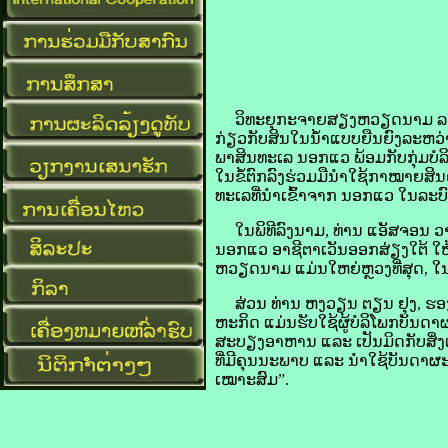
ວິທະຍຸ​ກະຈາຍສຽງ​ຫວຽດນາມ ລາຍ​ງານ​ໃຫ
ກ່ຽວ​ກັບ​ສິນ​ໃນ​ນ້ຳ​ແບບ​ຍືນ​ຍົງ​ລະ
ພາ​ສິນ​ທະເລ ນອກ​ແວ ພ້ອມ​ກັບ​ກຸ່ມ​ບໍ
​ໃນ​ຂໍ້​ຕົກລົງ​ຮ່ວມ​ມື​ນຳ​ໃຊ້​ກາ​ໝາຍ​
ທະເລ​ທີ່​ນຳ​ເຂົ້າ​ຈາກ ນອກ​ແວ ໃນ​ລະບ
ໃນ​ພິທີ​ລົງ​ນາມ, ທ່ານ ແອັສ​ຈອນ ວາ
ນອກ​ແວ ອາຊີ​ຕາເວັນ​ອອກ​ສ່ຽງ​ໃຕ້ ໃຫ້​ຮ
ຫວຽດນາມ ແມ່ນ​ໃຫຍ່​ຫຼວງ​ທີ່​ສຸດ, ໃນ
ສ່ວນ ​ທ່ານ ຫງວ​​ຽນ ຕຽນ ​ຢຸງ, ຮອງ​ຜ
ຫະ​ກິດ ແມ່ນ​ຮັບ​ໃຊ້​ຜູ້​ບໍລິໂພກ​ບັນດ
ສະບຽງ​ອາຫານ ແລະ ເປັນ​ມິດ​ກັບ​ສິ່ງແວ
ທີ່​ມີ​ຄຸນ​ນະ​ພາບ ແລະ ນຳ​ໃຊ້​ບັນດາ​ຜ
ເໝາະ​ສົມ”.