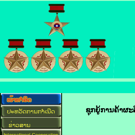
ຊຸກຍູ້​ການ​ຄ້າ​