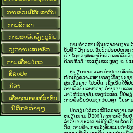
ຕາມ​ຂ່າວສານ​ຊິນ​ຮວາ​ລາຍ​ງານ ​ວັນ​ທ
ວັນ​ທີ 7 ມັງກອນ, ວັນ​ປົດ​ປ່ອຍປະ​ເທດ 
ເວັບ​ໄຊ​ຂອງສະພາ​ບັນດິດ ​ພະ​ບໍລົມ​ວົງສ
ດ້ວຍ​ຫົວຂໍ້ “ສະເຫຼີມສະ ຫຼອງ 45 ປີ​
ຫວຽດນາມ ແລະ ກຳປູເຈຍ ສືບຕໍ່​ເພີ່ມ​ພ
​ໜັກ​ເຖິງ​ຄວາມໝາຍຂອງເລື່ອງ​ປະຊາຊົນ​ 
ສູນ​ເຊື້ອ​ຊາດ ໂປນປົດ, ເຊິ່ງ​ເຮັດ​ໃຫ້​
ການ​ພົວພັນ​ລະຫວ່າງ ກຳປູເຈຍ ແລະ ຫວຽ
ມາ​ໃຫ້​ປະຊາຊົນ​ສອງ​ປະເທດ. ນີ້​ບໍ່​ພຽງ​
ການ​ພົວພັນ​ຮ່ວມ​ທຸກ​ຮ່ວມ​ສຸກ ໃນ​​ພ
ບົດ​ຂຽນ​ໄດ້​ສະເໜີ​ບົດ​ລາຍ​ງານ​ຂອ
ຫວຽດນາມ ມີ 206 ໂຄງການ​ລົງທຶນ​ຢູ່ 
ລຳດັບ 5 ປະເທດ​ ທີ່​ມີ​ເງິນ​ລົງທຶນ​ໂດຍ​
ກິດ, ການ​ຄ້າ, ການ​ລົງທຶນ​ແມ່ນ​ກຳລັງ​
ຕະພາບ​ທີ່​ເປັນ​ມູນເຊື້ອ, ການ​ຮ່ວມ