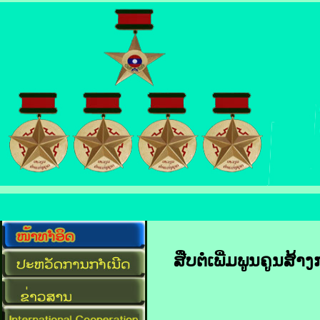
ສືບຕໍ່​ເພີ່ມ​ພູນ​ຄູນ