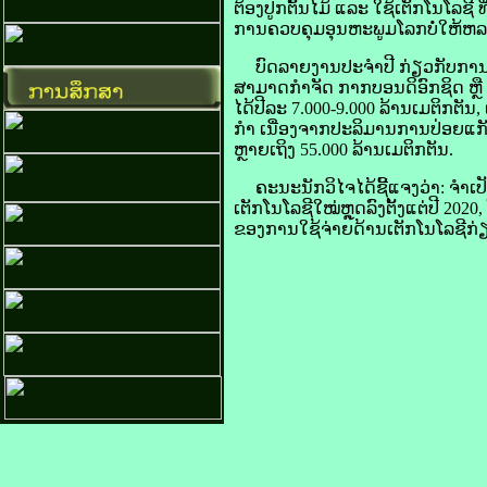
ຕ້ອງ​ປູກ​ຕົ້ນໄມ້ ແລະ ໃຊ້​ເຕັກ​ໂນ​ໂລ​ຊີ ທ
ການ​ຄວບ​ຄຸມ​ອຸນຫະພູມ​ໂລກ​ບໍ່​ໃຫ້​ຫ
ບົດ​ລາຍ​ງານ​ປະຈຳ​ປີ ກ່ຽວ​ກັບ​ການ​ກ
ສາມາດ​ກຳຈັດ ກາກ​ບອນ​ດິ​ອົກ​ຊິດ ຫຼື ຊີ
ໄດ້​ປີ​ລະ 7.000-9.000 ລ້ານ​ເມ​ຕິກ​ຕັ
ກຳ ເນື່ອງ​ຈາກ​ປະລິມານ​ການ​ປ່ອຍ​ແກ​​ັສ
ຫຼາຍ​ເຖິງ 55.000 ລ້ານ​ເມ​ຕິກ​ຕັນ.
ຄະນະ​ນັກ​ວິໄຈໄດ້​ຊີ້​ແຈງ​ວ່າ: ຈຳເປັນ
​ເຕັກ​ໂນ​ໂລ​ຊີ​ໃໝ່​ຫຼຸດ​ລົງຕັ້ງແຕ່​ປີ
ຂອງ​ການ​ໃຊ້​ຈ່າຍ​ດ້ານ​ເຕັກ​ໂນ​ໂລ​ຊີ