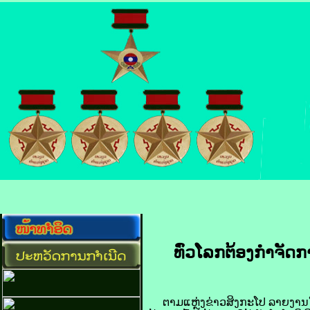
ທົ່ວ​ໂລກ​ຕ້ອງ​ກຳຈັດ​
ຕາມ​ແຫຼ່ງ​ຂ່າວ​ສິງກະໂປ ລາຍ​ງານ​ໃຫ້